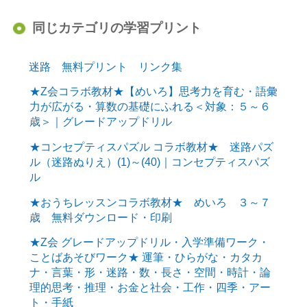
同じカテゴリの学習プリント
迷路 無料プリント リンク集
★Z会コラボ教材★【めいろ】思考力を育む・語彙
力が広がる・算数の基礎にふれる＜対象：５～６
歳＞｜グレードアップドリル
★コンセプティスパズル コラボ教材★ 迷路パズ
ル（迷路ぬりえ）(1)～(40)｜コンセプティスパズ
ル
★おうちレッスンコラボ教材★ めいろ ３～７
歳 無料ダウンロード・印刷
★Z会 グレードアップドリル・入学準備ワーク・
ことばあそびワーク★ 運筆・ひらがな・カタカ
ナ・言葉・形・迷路・数・長さ・空間・時計・論
理的思考・推理・お金と社会・工作・四季・アー
ト・手紙