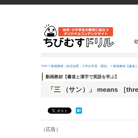
TOP
動画教材（幼児知育・小学生学習・英語）
動画教材【書道と
動画教材【書道と漢字で英語を学ぶ】
「三 （サン）」 means ［t
（広告）