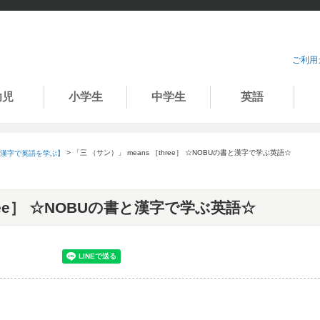
ご利用
幼児
小学生
中学生
英語
「三 （サン）」 means ［three］ ☆NOBUの書と漢字で学ぶ英語☆
漢字で英語を学ぶ】
hree］ ☆NOBUの書と漢字で学ぶ英語☆