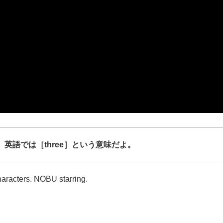
英語では［three］という意味だよ。
haracters. NOBU starring.