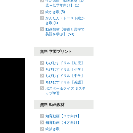
生活習慣 動画教材【幼
児～低学年向け】 (1)
絵かき歌 (5)
かんたん・トースト絵か
き歌 (4)
動画教材【書道と漢字で
英語を学ぶ】 (53)
無料 学習プリント
ちびむすドリル【幼児】
ちびむすドリル【小学】
ちびむすドリル【中学】
ちびむすドリル【英語】
ポスター＆クイズ ３ステ
ップ学習
無料 動画教材
知育動画【３才向け】
知育動画【４才向け】
絵描き歌