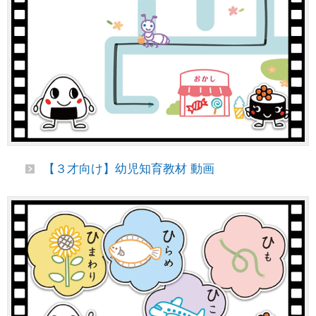
【３才向け】幼児知育教材 動画