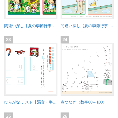
間違い探し【夏の季節行事-3｜楽しい夏休み】
間違い探し【夏の季節行事-1】
23
24
ひらがな テスト【濁音・半濁音・拗音・促音】
点つなぎ（数字60～100）
25
26