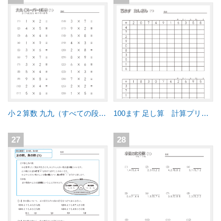
小２算数 九九（すべての段混合）練習プリント
100ます 足し算 計算プリント
27
28