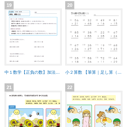
19
20
中１数学【正負の数】加法、減法 問題プリント
小２算数 【筆算｜足し算（2桁の筆算）】
21
22