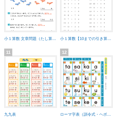
小１算数 文章問題（たし算・ひき算）
小１算数【10までの引き算】練習プリント
11
12
九九表
ローマ字表（訓令式・ヘボン式併記）