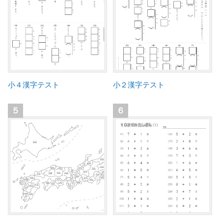
小４漢字テスト
小２漢字テスト
５
６