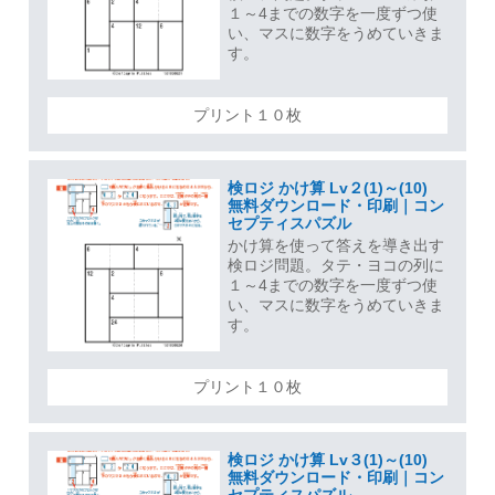
１～4までの数字を一度ずつ使
い、マスに数字をうめていきま
す。
プリント１０枚
検ロジ かけ算 Lv２(1)～(10)
無料ダウンロード・印刷｜コン
セプティスパズル
かけ算を使って答えを導き出す
検ロジ問題。タテ・ヨコの列に
１～4までの数字を一度ずつ使
い、マスに数字をうめていきま
す。
プリント１０枚
検ロジ かけ算 Lv３(1)～(10)
無料ダウンロード・印刷｜コン
セプティスパズル