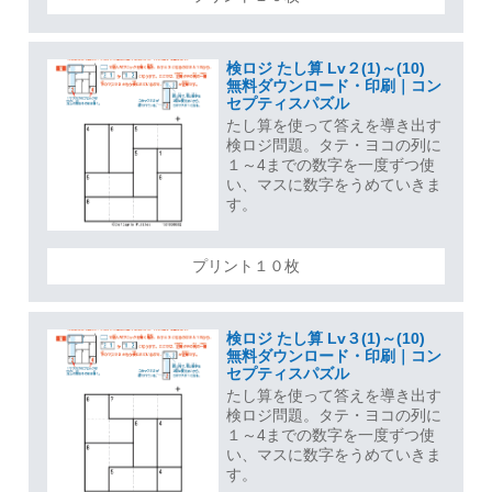
検ロジ たし算 Lv２(1)～(10)
無料ダウンロード・印刷｜コン
セプティスパズル
たし算を使って答えを導き出す
検ロジ問題。タテ・ヨコの列に
１～4までの数字を一度ずつ使
い、マスに数字をうめていきま
す。
プリント１０枚
検ロジ たし算 Lv３(1)～(10)
無料ダウンロード・印刷｜コン
セプティスパズル
たし算を使って答えを導き出す
検ロジ問題。タテ・ヨコの列に
１～4までの数字を一度ずつ使
い、マスに数字をうめていきま
す。