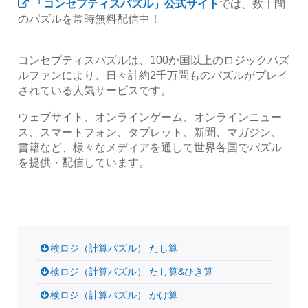
「コンセプティスパズル」公式サイト
では、数千問
のパズルを常時無料配信中！
コンセプティスパズルは、100か国以上のロジックパズ
ルファンにより、日々計約2千万問ものパズルがプレイ
されている人気サービスです。
ウェブサイト、オンラインゲーム、オンラインニュー
ス、スマートフォン、タブレット、新聞、マガジン、
書籍など、様々なメディアを通して世界各国でパズル
を提供・配信しています。
検ロジ（計算パズル） たし算
検ロジ（計算パズル） たし算&ひき算
検ロジ（計算パズル） かけ算