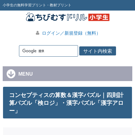
小学生の無料学習プリント・教材プリント
ログイン／新規登録（無料）
MENU
コンセプティスの算数＆漢字パズル｜四則計
算パズル「検ロジ」・漢字パズル「漢字アロ
ー」