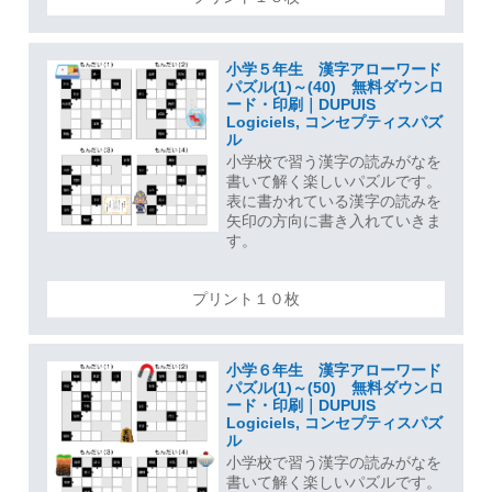
小学５年生 漢字アローワード
パズル(1)～(40) 無料ダウンロ
ード・印刷｜DUPUIS
Logiciels, コンセプティスパズ
ル
小学校で習う漢字の読みがなを
書いて解く楽しいパズルです。
表に書かれている漢字の読みを
矢印の方向に書き入れていきま
す。
プリント１０枚
小学６年生 漢字アローワード
パズル(1)～(50) 無料ダウンロ
ード・印刷｜DUPUIS
Logiciels, コンセプティスパズ
ル
小学校で習う漢字の読みがなを
書いて解く楽しいパズルです。