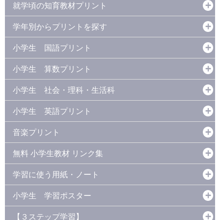
就学頃の知育教材プリント
学年別からプリントを探す
小学生 国語プリント
小学生 算数プリント
小学生 社会・理科・生活科
小学生 英語プリント
音楽プリント
無料 小学生教材 リンク集
学習に使う用紙・ノート
小学生 学習ポスター
【３ステップ学習】