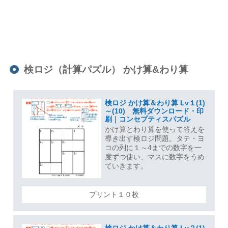
検ロジ（計算パズル） かけ算&わり算
検ロジ かけ算＆わり算 Lv１(1)
～(10) 無料ダウンロード・印
刷｜コンセプティスパズル
かけ算とわり算を使って答えを
導き出す検ロジ問題。タテ・ヨ
コの列に１～4までの数字を一
度ずつ使い、マスに数字をうめ
ていきます。
プリント１０枚
検ロジ かけ算＆わり算 Lv２(1)