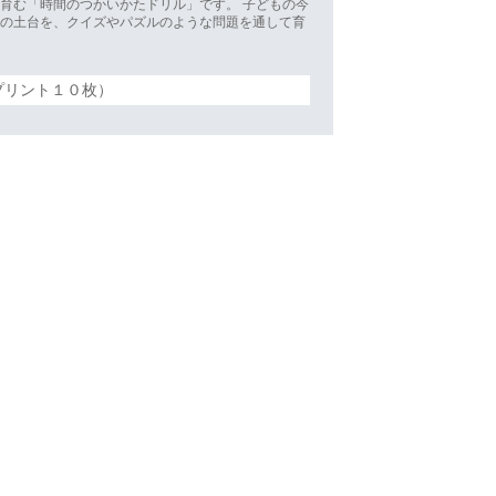
育む「時間のつかいかたドリル」です。 子どもの今
力の土台を、クイズやパズルのような問題を通して育
プリント１０枚）