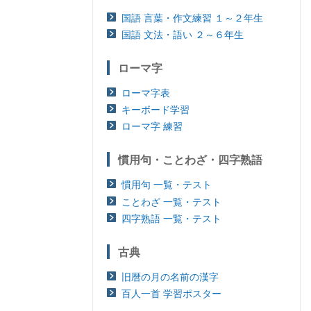
国語 言葉・作文練習 １～２年生
国語 文法・語い ２～６年生
ローマ字
ローマ字表
キーボード学習
ローマ字 練習
慣用句・ことわざ・四字熟語
慣用句 一覧・テスト
ことわざ 一覧・テスト
四字熟語 一覧・テスト
古典
旧暦の月の名前の漢字
百人一首 学習ポスター