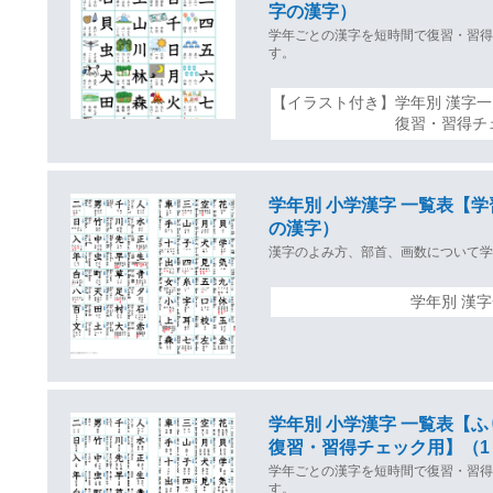
字の漢字）
学年ごとの漢字を短時間で復習・習
す。
【イラスト付き】学年別 漢字
復習・習得チ
学年別 小学漢字 一覧表【学
の漢字）
漢字のよみ方、部首、画数について
学年別 漢
学年別 小学漢字 一覧表【
復習・習得チェック用】（1
学年ごとの漢字を短時間で復習・習
す。