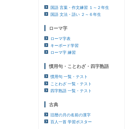
国語 言葉・作文練習 １～２年生
国語 文法・語い ２～６年生
ローマ字
ローマ字表
キーボード学習
ローマ字 練習
慣用句・ことわざ・四字熟語
慣用句 一覧・テスト
ことわざ 一覧・テスト
四字熟語 一覧・テスト
古典
旧暦の月の名前の漢字
百人一首 学習ポスター