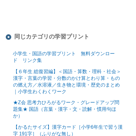
同じカテゴリの学習プリント
小学生・国語の学習プリント 無料ダウンロー
ド リンク集
【６年生 総復習編】＜国語・算数・理科・社会＞
漢字・言葉の学習・分数のかけ算とわり算・もの
の燃え方／水溶液／生き物と環境・歴史のまとめ
｜小学生わくわくワーク
★Z会 思考力ひろがるワーク・グレードアップ問
題集★ 国語（言葉・漢字・文・読解・慣用句ほ
か）
【かるたサイズ】漢字カード［小学6年生で習う漢
字 191字］（ふりがな無し）