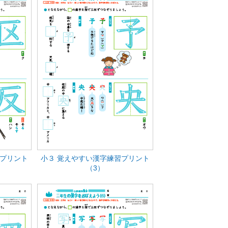
習プリント
小３ 覚えやすい漢字練習プリント
（3）