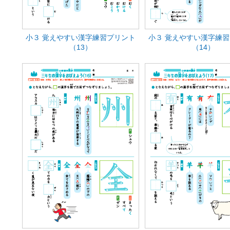
小３ 覚えやすい漢字練習プリント
小３ 覚えやすい漢字練
（13）
（14）