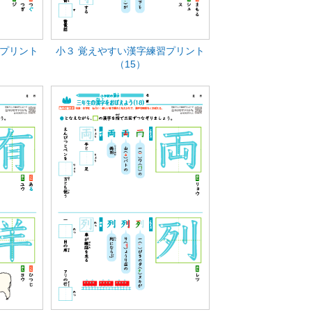
習プリント
小３ 覚えやすい漢字練習プリント
（15）