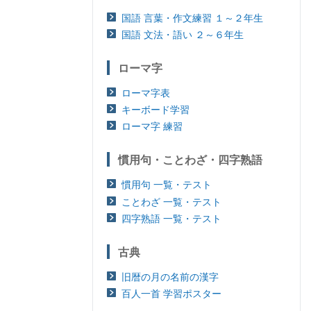
国語 言葉・作文練習 １～２年生
国語 文法・語い ２～６年生
ローマ字
ローマ字表
キーボード学習
ローマ字 練習
慣用句・ことわざ・四字熟語
慣用句 一覧・テスト
ことわざ 一覧・テスト
四字熟語 一覧・テスト
古典
旧暦の月の名前の漢字
百人一首 学習ポスター