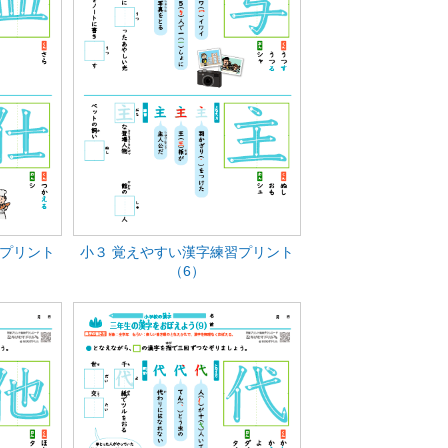
習プリント
小３ 覚えやすい漢字練習プリント
（6）