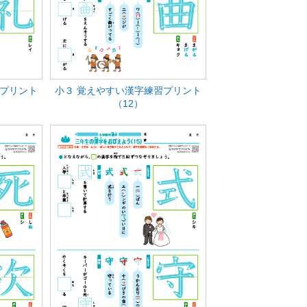
習プリント
小３ 覚えやすい漢字練習プリント
（12）