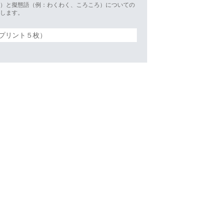
ー）と擬態語（例：わくわく、ころころ）についての
習します。
プリント５枚）