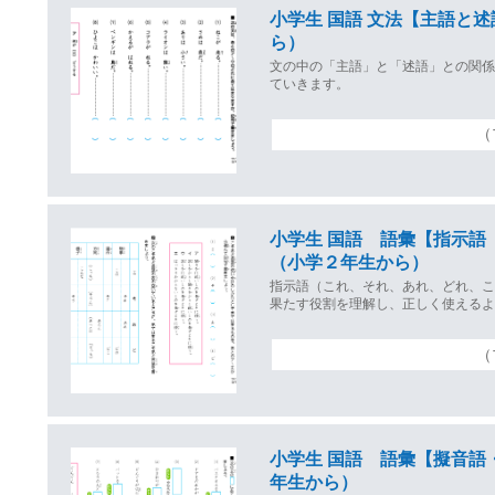
小学生 国語 文法【主語と
ら）
文の中の「主語」と「述語」との関
ていきます。
（
小学生 国語 語彙【指示語
（小学２年生から）
指示語（これ、それ、あれ、どれ、
果たす役割を理解し、正しく使える
（
小学生 国語 語彙【擬音語
年生から）