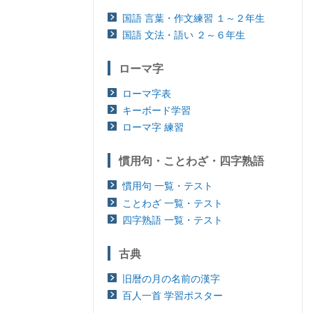
国語 言葉・作文練習 １～２年生
国語 文法・語い ２～６年生
ローマ字
ローマ字表
キーボード学習
ローマ字 練習
慣用句・ことわざ・四字熟語
慣用句 一覧・テスト
ことわざ 一覧・テスト
四字熟語 一覧・テスト
古典
旧暦の月の名前の漢字
百人一首 学習ポスター