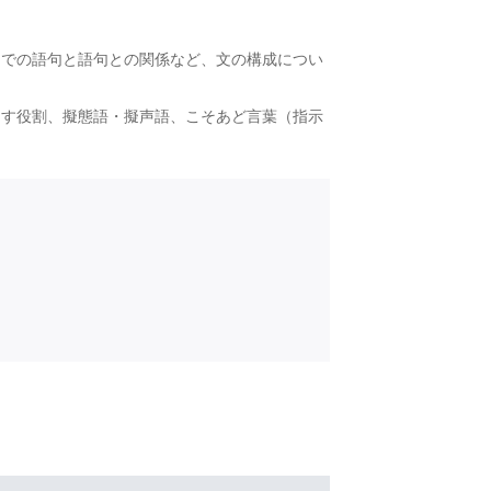
。
中での語句と語句との関係など、文の構成につい
たす役割、擬態語・擬声語、こそあど言葉（指示