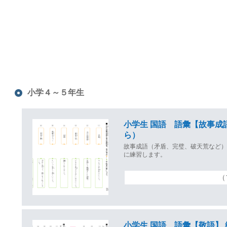
小学４～５年生
小学生 国語 語彙【故事成
ら）
故事成語（矛盾、完璧、破天荒など
に練習します。
（
小学生 国語 語彙【敬語】