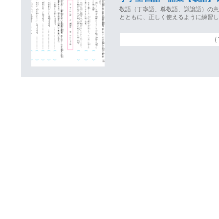
敬語（丁寧語、尊敬語、謙譲語）の
とともに、正しく使えるように練習
（