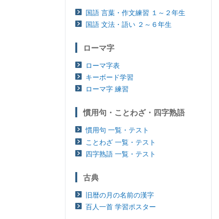
国語 言葉・作文練習 １～２年生
国語 文法・語い ２～６年生
ローマ字
ローマ字表
キーボード学習
ローマ字 練習
慣用句・ことわざ・四字熟語
慣用句 一覧・テスト
ことわざ 一覧・テスト
四字熟語 一覧・テスト
古典
旧暦の月の名前の漢字
百人一首 学習ポスター