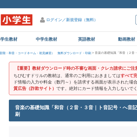
ログイン／新規登録（無料）
小学生教材
中学生教材
英語教材
動画教材
音楽の基礎知識「和音（２音・
音階・和音・コードネーム・初見練習） 無料ダウンロード・印刷
【重要】教材ダウンロード時の不審な画面・クレカ請求にご注
ちびむすドリルの教材は、通常のご利用におきましては
すべて
ド情報の入力や料金（数円～）を請求する画面が表示された場
質広告（詐欺サイト）
です。絶対にカード情報を入力しないで
音楽の基礎知識「和音（２音・３音｜ト音記号・へ音記
刷