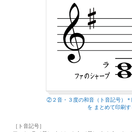
②２音・３度の和音（ト音記号）＊臨
を まとめて印刷す
［ト音記号］