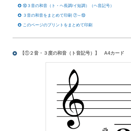
⑩３音の和音（ト・ヘ長調/イ短調）（ヘ音記号）
３音の和音をまとめて印刷 ⑦～⑩
このページのプリントをまとめて印刷
【①２音・３度の和音（ト音記号）】 A4カード