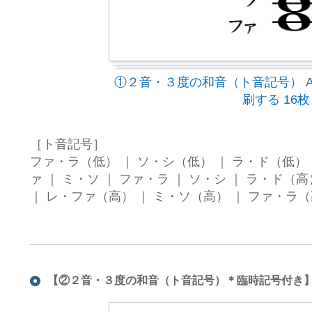
①２音・３度の和音（ト音記号） A
刷する 16枚
［ト音記号］
ファ・ラ（低） ｜ ソ・シ（低） ｜ ラ・ド（低） 
ァ ｜ ミ・ソ ｜ ファ・ラ ｜ ソ・シ ｜ ラ・ド（
｜ レ・ファ（高） ｜ ミ・ソ（高） ｜ ファ・ラ（
【②２音・３度の和音（ト音記号）＊臨時記号付き】