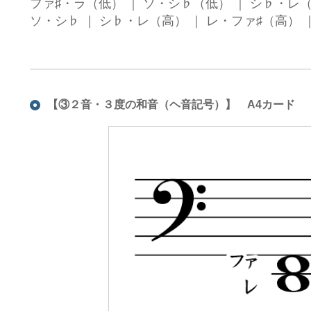
ファ♯・ラ（低） ｜ ソ・シ♭（低） ｜ シ♭・レ（低
ソ・シ♭ ｜ シ♭・レ（高） ｜ レ・ファ♯（高） 
【③２音・３度の和音（ヘ音記号）】 A4カード