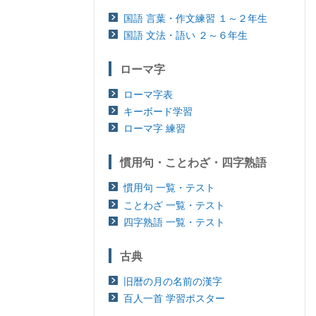
国語 言葉・作文練習 １～２年生
国語 文法・語い ２～６年生
ローマ字
ローマ字表
キーボード学習
ローマ字 練習
慣用句・ことわざ・四字熟語
慣用句 一覧・テスト
ことわざ 一覧・テスト
四字熟語 一覧・テスト
古典
旧暦の月の名前の漢字
百人一首 学習ポスター