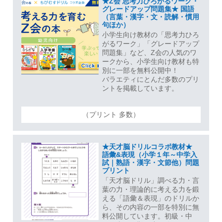
★Z会 思考力ひろがるワーク・
グレードアップ問題集★ 国語
（言葉・漢字・文・読解・慣用
句ほか）
小学生向け教材の「思考力ひろ
がるワーク」「グレードアップ
問題集」など、Z会の人気のワ
ークから、小学生向け教材も特
別に一部を無料公開中！
バラエティにとんだ多数のプリ
ントを掲載しています。
（プリント 多数）
★天才脳ドリルコラボ教材★
語彙&表現（小学１年～中学入
試｜熟語・漢字・文節他）問題
プリント
「天才脳ドリル」調べる力・言
葉の力・理論的に考える力を鍛
える「語彙＆表現」のドリルか
ら、その内容の一部を特別に無
料公開しています。初級・中