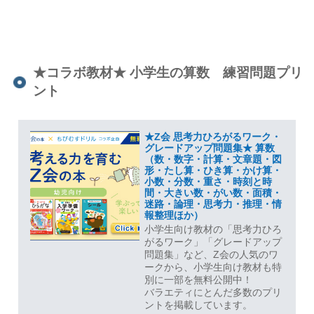
★コラボ教材★ 小学生の算数 練習問題プリ
ント
★Z会 思考力ひろがるワーク・
グレードアップ問題集★ 算数
（数・数字・計算・文章題・図
形・たし算・ひき算・かけ算・
小数・分数・重さ・時刻と時
間・大きい数・がい数・面積・
迷路・論理・思考力・推理・情
報整理ほか）
小学生向け教材の「思考力ひろ
がるワーク」「グレードアップ
問題集」など、Z会の人気のワ
ークから、小学生向け教材も特
別に一部を無料公開中！
バラエティにとんだ多数のプリ
ントを掲載しています。