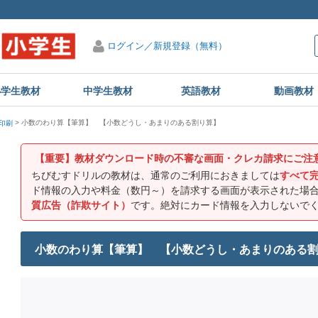
ログイン／新規登録（無料）
小学生教材
中学生教材
英語教材
動画教材
小数のわり算【筆算】 【小数どうし・あまりのある割り算】
印刷
【重要】教材ダウンロード時の不審な画面・クレカ請求にご注
ちびむすドリルの教材は、通常のご利用におきましては
すべて
ド情報の入力や料金（数円～）を請求する画面が表示された場
質広告（詐欺サイト）
です。絶対にカード情報を入力しないで
小数のわり算【筆算】 【小数どうし・あまりのある