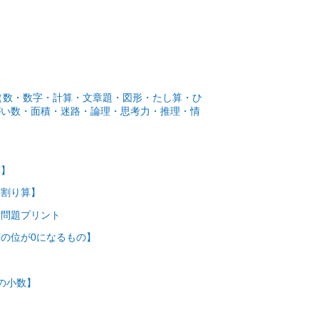
数（数・数字・計算・文章題・図形・たし算・ひ
がい数・面積・迷路・論理・思考力・推理・情
算】
る割り算】
 問題プリント
の位が0になるもの】
の小数】