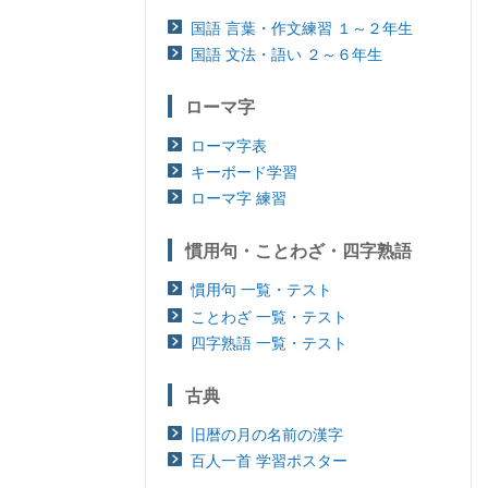
国語 言葉・作文練習 １～２年生
国語 文法・語い ２～６年生
ローマ字
ローマ字表
キーボード学習
ローマ字 練習
慣用句・ことわざ・四字熟語
慣用句 一覧・テスト
ことわざ 一覧・テスト
四字熟語 一覧・テスト
古典
旧暦の月の名前の漢字
百人一首 学習ポスター