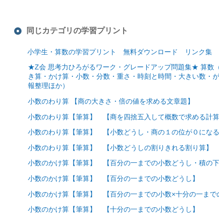
同じカテゴリの学習プリント
小学生・算数の学習プリント 無料ダウンロード リンク集
★Z会 思考力ひろがるワーク・グレードアップ問題集★ 算
き算・かけ算・小数・分数・重さ・時刻と時間・大きい数・
報整理ほか）
小数のわり算 【商の大きさ・倍の値を求める文章題】
小数のわり算【筆算】 【商を四捨五入して概数で求める計
小数のわり算【筆算】 【小数どうし・商の１の位が０にな
小数のわり算【筆算】 【小数どうしの割りきれる割り算】
小数のかけ算【筆算】 【百分の一までの小数どうし・積の下
小数のかけ算【筆算】 【百分の一までの小数どうし】
小数のかけ算【筆算】 【百分の一までの小数×十分の一まで
小数のかけ算【筆算】 【十分の一までの小数どうし】