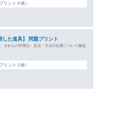
プリント４枚）
用した道具】 問題プリント
や、それらの作用点・支点・力点の位置について確認
プリント３枚）