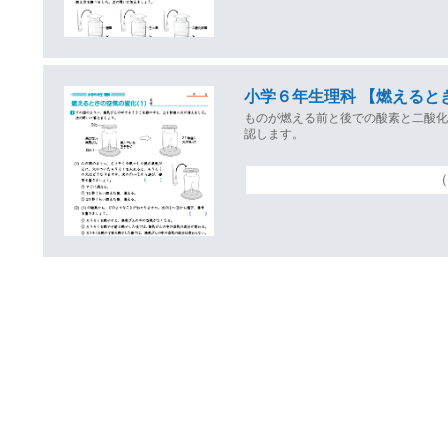
小学６年生理科 【燃えると
ものが燃える前と後での酸素と二酸
認します。
（