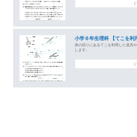
（
小学６年生理科 【てこを利
身の回りにあるてこを利用した道具
します。
（