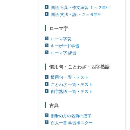
国語 言葉・作文練習 １～２年生
国語 文法・語い ２～６年生
ローマ字
ローマ字表
キーボード学習
ローマ字 練習
慣用句・ことわざ・四字熟語
慣用句 一覧・テスト
ことわざ 一覧・テスト
四字熟語 一覧・テスト
古典
旧暦の月の名前の漢字
百人一首 学習ポスター