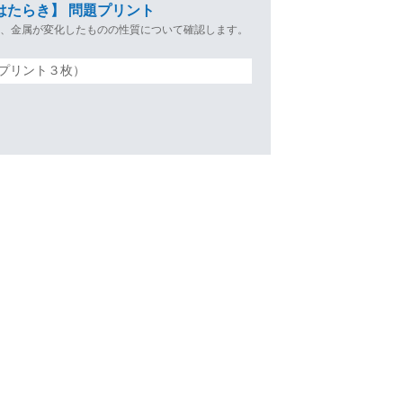
はたらき】 問題プリント
や、金属が変化したものの性質について確認します。
プリント３枚）