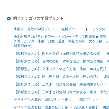
同じカテゴリの学習プリント
小学生・算数の学習プリント 無料ダウンロード リンク集
★Z会 思考力ひろがるワーク・グレードアップ問題集★ 算
き算・かけ算・小数・分数・重さ・時刻と時間・大きい数・
報整理ほか）
【図形別まとめ】 図形の公式（面積や体積を求める公式） 
【図形別まとめ】 合同な図形・対称な図形・拡大図と縮図 
【図形別まとめ】 立体（直方体と立方体・体積・角柱と円柱
【図形別まとめ】 円（円と球・多角形と円・円の面積） 練
【図形別まとめ】 三角形・四角形の面積 練習問題プリント
【図形別まとめ】 三角形と四角形（角の大きさ・垂直・平行
小学６年生の算数 縮図の利用・縮尺 問題プリント
小学６年生の算数 図形の拡大と縮小【拡大図と縮図】 問