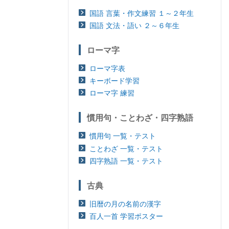
国語 言葉・作文練習 １～２年生
国語 文法・語い ２～６年生
ローマ字
ローマ字表
キーボード学習
ローマ字 練習
慣用句・ことわざ・四字熟語
慣用句 一覧・テスト
ことわざ 一覧・テスト
四字熟語 一覧・テスト
古典
旧暦の月の名前の漢字
百人一首 学習ポスター