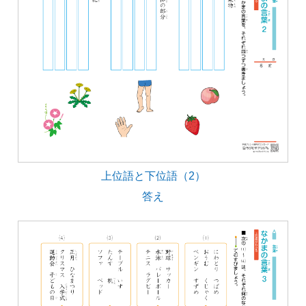
上位語と下位語（2）
答え