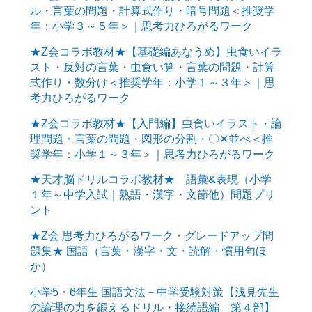
ル・言葉の問題・計算式作り・暗号問題＜推奨学
年：小学３～５年＞｜思考力ひろがるワーク
★Z会コラボ教材★【基礎編あなうめ】虫食いイラ
スト・反対の言葉・虫食い算・言葉の問題・計算
式作り・数分け＜推奨学年：小学１～３年＞｜思
考力ひろがるワーク
★Z会コラボ教材★【入門編】虫食いイラスト・論
理問題・言葉の問題・図形の分割・〇✕並べ＜推
奨学年：小学１～３年＞｜思考力ひろがるワーク
★天才脳ドリルコラボ教材★ 語彙&表現（小学
１年～中学入試｜熟語・漢字・文節他）問題プリ
ント
★Z会 思考力ひろがるワーク・グレードアップ問
題集★ 国語（言葉・漢字・文・読解・慣用句ほ
か）
小学5・6年生 国語文法－中学受験対策【浅見先生
の論理の力を鍛えるドリル・接続語編 第４部】