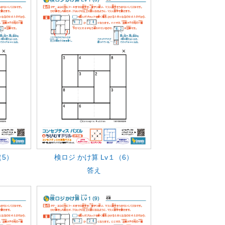
（5）
検ロジ かけ算 Lv１（6）
答え