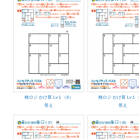
検ロジ かけ算 Lv１（4）
検ロジ かけ算 Lv１
答え
答え