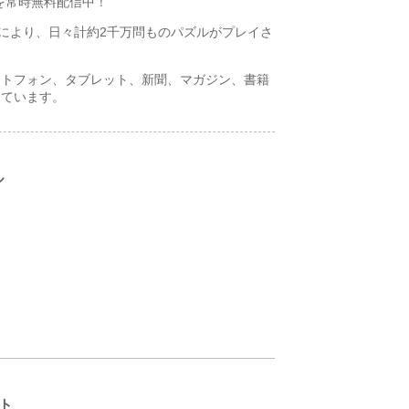
を常時無料配信中！
ンにより、日々計約2千万問ものパズルがプレイさ
ートフォン、タブレット、新聞、マガジン、書籍
しています。
ル
ント