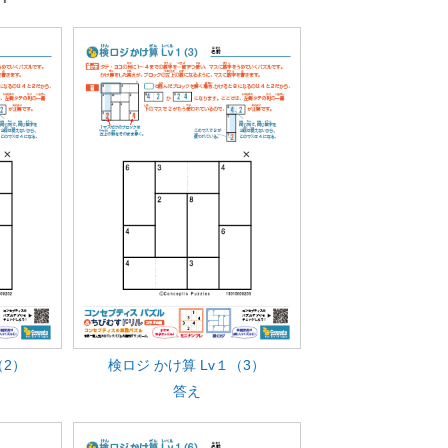
（2）
検ロジ かけ算 Lv１（3）
答え