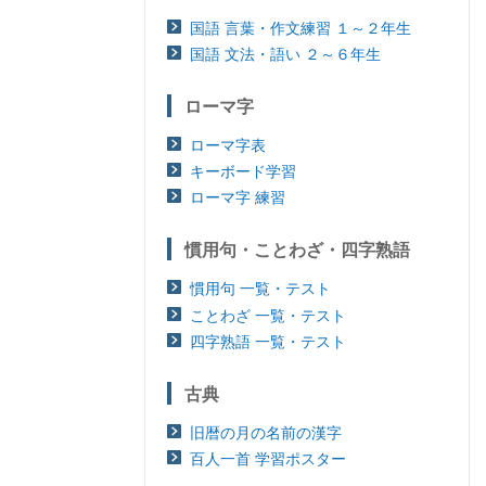
国語 言葉・作文練習 １～２年生
国語 文法・語い ２～６年生
ローマ字
ローマ字表
キーボード学習
ローマ字 練習
慣用句・ことわざ・四字熟語
慣用句 一覧・テスト
ことわざ 一覧・テスト
四字熟語 一覧・テスト
古典
旧暦の月の名前の漢字
百人一首 学習ポスター