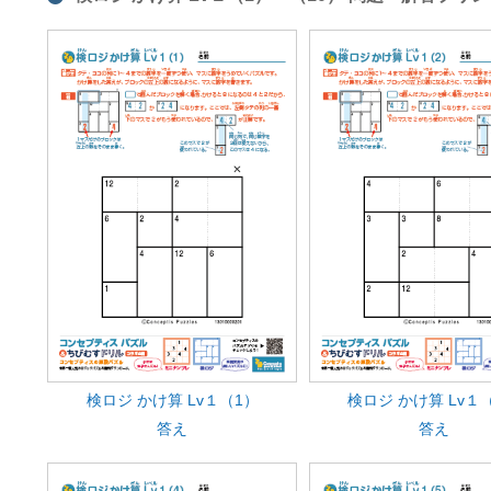
検ロジ かけ算 Lv１（1）
検ロジ かけ算 Lv１
答え
答え