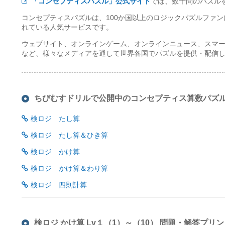
「コンセプティスパズル」公式サイト
では、数千問のパズル
コンセプティスパズルは、100か国以上のロジックパズルファ
れている人気サービスです。
ウェブサイト、オンラインゲーム、オンラインニュース、スマ
など、様々なメディアを通して世界各国でパズルを提供・配信
ちびむすドリルで公開中のコンセプティス算数パズ
検ロジ たし算
検ロジ たし算＆ひき算
検ロジ かけ算
検ロジ かけ算＆わり算
検ロジ 四則計算
検ロジ かけ算 Lv１（1）～（10） 問題・解答プリ