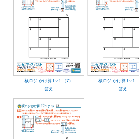
検ロジ かけ算 Lv１（7）
検ロジ かけ算 Lv１
答え
答え