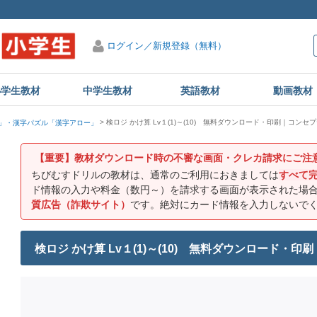
ログイン／新規登録（無料）
小学生教材
中学生教材
英語教材
動画教材
検ロジ かけ算 Lv１(1)～(10) 無料ダウンロード・印刷｜コンセ
」・漢字パズル「漢字アロー」
【重要】教材ダウンロード時の不審な画面・クレカ請求にご注
ちびむすドリルの教材は、通常のご利用におきましては
すべて
ド情報の入力や料金（数円～）を請求する画面が表示された場
質広告（詐欺サイト）
です。絶対にカード情報を入力しないで
検ロジ かけ算 Lv１(1)～(10) 無料ダウンロード・