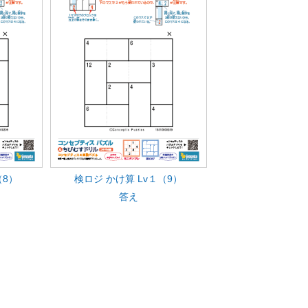
（8）
検ロジ かけ算 Lv１（9）
答え