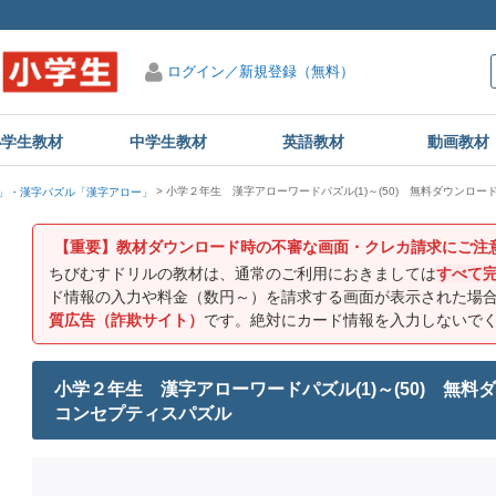
ログイン／新規登録（無料）
小学生教材
中学生教材
英語教材
動画教材
小学２年生 漢字アローワードパズル(1)～(50) 無料ダウンロード・印刷
」・漢字パズル「漢字アロー」
【重要】教材ダウンロード時の不審な画面・クレカ請求にご注
ちびむすドリルの教材は、通常のご利用におきましては
すべて
ド情報の入力や料金（数円～）を請求する画面が表示された場
質広告（詐欺サイト）
です。絶対にカード情報を入力しないで
小学２年生 漢字アローワードパズル(1)～(50) 無料ダウンロ
コンセプティスパズル