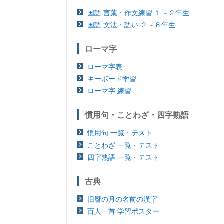
国語 言葉・作文練習 １～２年生
国語 文法・語い ２～６年生
ローマ字
ローマ字表
キーボード学習
ローマ字 練習
慣用句・ことわざ・四字熟語
慣用句 一覧・テスト
ことわざ 一覧・テスト
四字熟語 一覧・テスト
古典
旧暦の月の名前の漢字
百人一首 学習ポスター