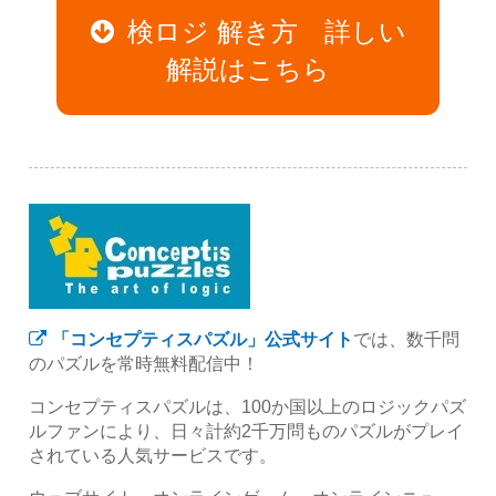
検ロジ 解き方 詳しい
解説はこちら
「コンセプティスパズル」公式サイト
では、数千問
のパズルを常時無料配信中！
コンセプティスパズルは、100か国以上のロジックパズ
ルファンにより、日々計約2千万問ものパズルがプレイ
されている人気サービスです。