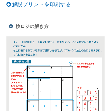
解説プリントを印刷する
検ロジの解き方