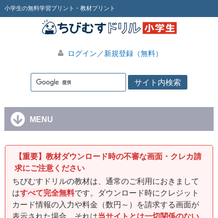
小学生の無料学習プリント・教材プリント
ログイン／新規登録（無料）
MENU
【重要】教材ダウンロード時の不審な画面・クレカ請
求にご注意ください
ちびむすドリルの教材は、通常のご利用におきまして
は
すべて完全無料
です。ダウンロード時にクレジット
カード情報の入力や料金（数円～）を請求する画面が
表示された場合、それは
当サイトとは一切関係のない