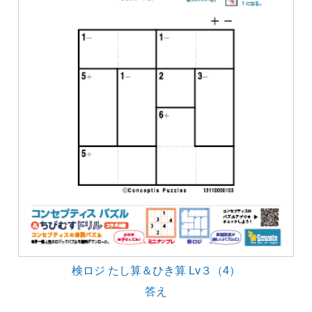
検ロジ たし算＆ひき算 Lv３（4）
答え