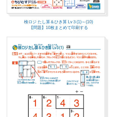
検ロジ たし算＆ひき算 Lv３(1)～(10)
【問題】10枚まとめて印刷する