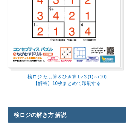
検ロジ たし算＆ひき算 Lv３(1)～(10)
【解答】10枚まとめて印刷する
検ロジの解き方 解説