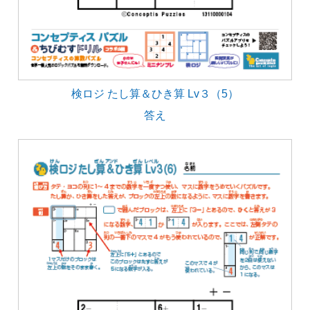
検ロジ たし算＆ひき算 Lv３（5）
答え