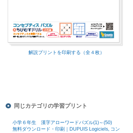
解説プリントを印刷する（全４枚）
同じカテゴリの学習プリント
小学６年生 漢字アローワードパズル(1)～(50)
無料ダウンロード・印刷｜DUPUIS Logiciels, コン