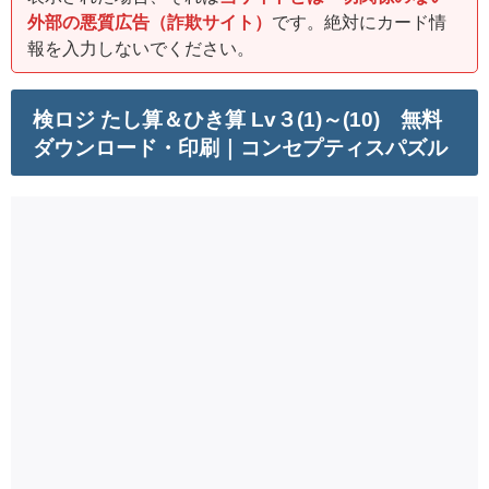
外部の悪質広告（詐欺サイト）
です。絶対にカード情
報を入力しないでください。
検ロジ たし算＆ひき算 Lv３(1)～(10) 無料
ダウンロード・印刷｜コンセプティスパズル