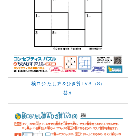
検ロジ たし算＆ひき算 Lv３（8）
答え