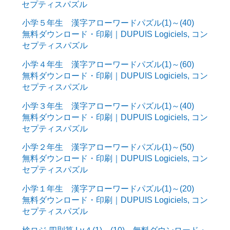
セプティスパズル
小学５年生 漢字アローワードパズル(1)～(40)
無料ダウンロード・印刷｜DUPUIS Logiciels, コン
セプティスパズル
小学４年生 漢字アローワードパズル(1)～(60)
無料ダウンロード・印刷｜DUPUIS Logiciels, コン
セプティスパズル
小学３年生 漢字アローワードパズル(1)～(40)
無料ダウンロード・印刷｜DUPUIS Logiciels, コン
セプティスパズル
小学２年生 漢字アローワードパズル(1)～(50)
無料ダウンロード・印刷｜DUPUIS Logiciels, コン
セプティスパズル
小学１年生 漢字アローワードパズル(1)～(20)
無料ダウンロード・印刷｜DUPUIS Logiciels, コン
セプティスパズル
検ロジ 四則算 Lv４(1)～(10) 無料ダウンロード・