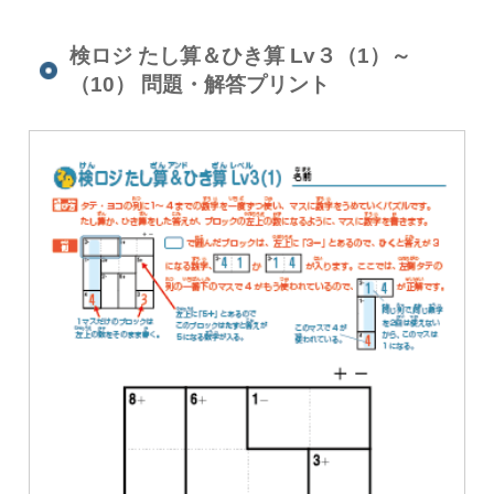
検ロジ たし算＆ひき算 Lv３（1）～
（10） 問題・解答プリント