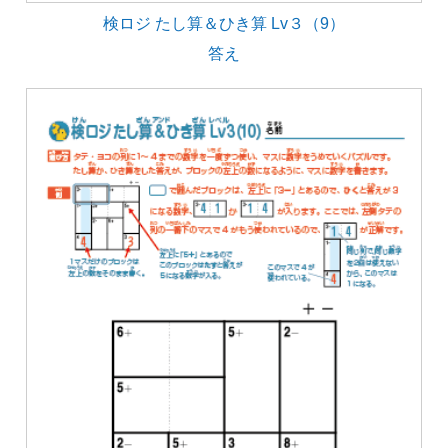
検ロジ たし算＆ひき算 Lv３（9）
答え