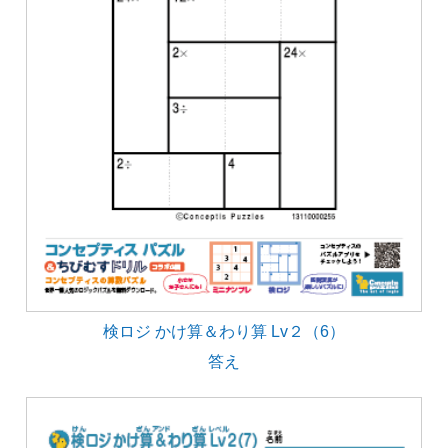
検ロジ かけ算＆わり算 Lv２（6）
答え