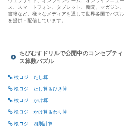
ウェブサイト、オンラインゲーム、オンラインニュー
ス、スマートフォン、タブレット、新聞、マガジン、
書籍など、様々なメディアを通して世界各国でパズル
を提供・配信しています。
ちびむすドリルで公開中のコンセプティ
ス算数パズル
検ロジ たし算
検ロジ たし算＆ひき算
検ロジ かけ算
検ロジ かけ算＆わり算
検ロジ 四則計算