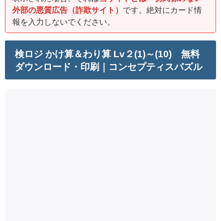
外部の悪質広告（詐欺サイト）
です。絶対にカード情
報を入力しないでください。
検ロジ かけ算＆わり算 Lv２(1)～(10) 無料
ダウンロード・印刷｜コンセプティスパズル