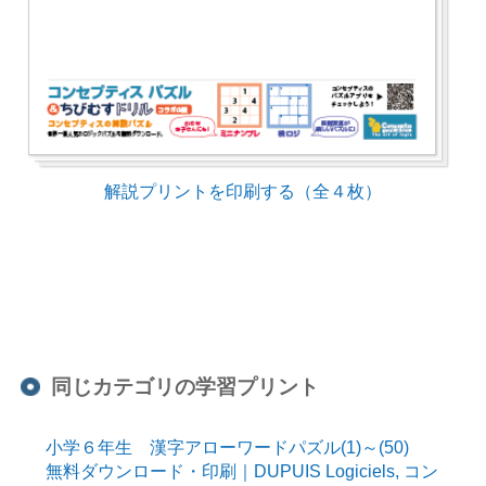
解説プリントを印刷する（全４枚）
同じカテゴリの学習プリント
小学６年生 漢字アローワードパズル(1)～(50)
無料ダウンロード・印刷｜DUPUIS Logiciels, コン