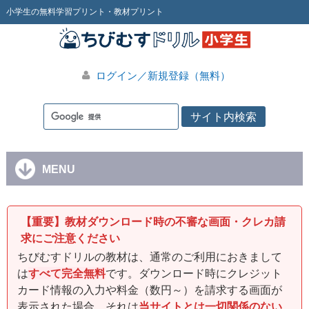
小学生の無料学習プリント・教材プリント
ログイン／新規登録（無料）
MENU
【重要】教材ダウンロード時の不審な画面・クレカ請
求にご注意ください
ちびむすドリルの教材は、通常のご利用におきまして
は
すべて完全無料
です。ダウンロード時にクレジット
カード情報の入力や料金（数円～）を請求する画面が
表示された場合、それは
当サイトとは一切関係のない