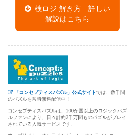
検ロジ 解き方 詳しい
解説はこちら
「コンセプティスパズル」公式サイト
では、数千問
のパズルを常時無料配信中！
コンセプティスパズルは、100か国以上のロジックパズ
ルファンにより、日々計約2千万問ものパズルがプレイ
されている人気サービスです。