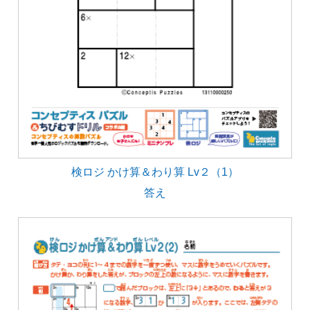
検ロジ かけ算＆わり算 Lv２（1）
答え