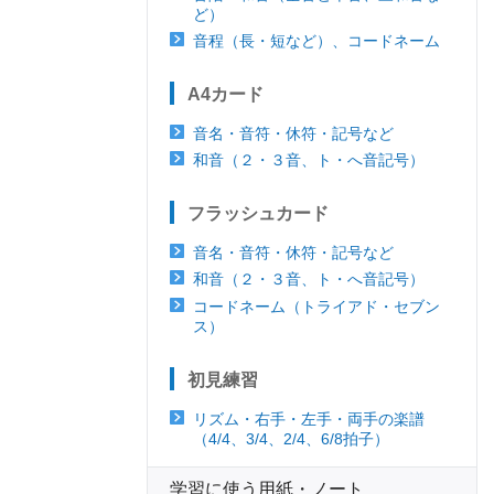
ど）
音程（長・短など）、コードネーム
A4カード
音名・音符・休符・記号など
和音（２・３音、ト・へ音記号）
フラッシュカード
音名・音符・休符・記号など
和音（２・３音、ト・へ音記号）
コードネーム（トライアド・セブン
ス）
初見練習
リズム・右手・左手・両手の楽譜
（4/4、3/4、2/4、6/8拍子）
学習に使う用紙・ノート