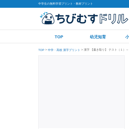
中学生の無料学習プリント・教材プリント
TOP
幼児知育
漢字 【書き取り】 テスト（１）～
TOP
中学・高校 漢字プリント