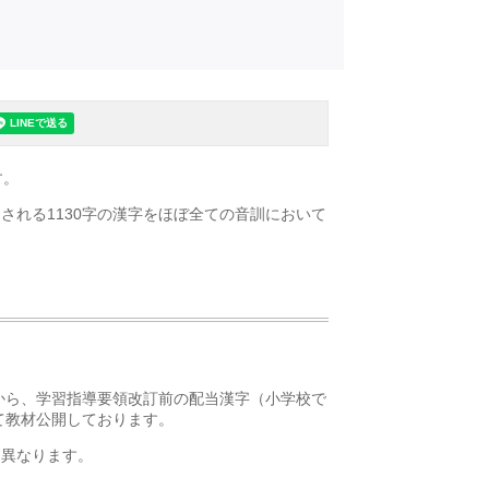
す。
される1130字の漢字をほぼ全ての音訓において
）から、学習指導要領改訂前の配当漢字（小学校で
て教材公開しております。
り異なります。