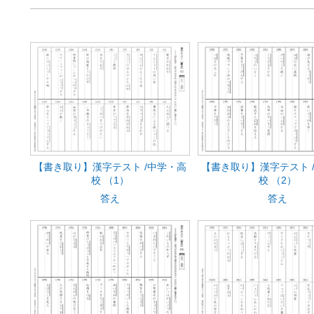
【書き取り】漢字テスト /中学・高
【書き取り】漢字テスト 
校 （1）
校 （2）
答え
答え