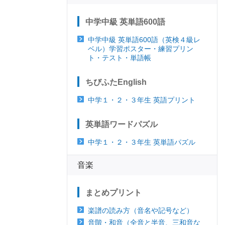
中学中級 英単語600語
中学中級 英単語600語（英検４級レ
ベル）学習ポスター・練習プリン
ト・テスト・単語帳
ちびふたEnglish
中学１・２・３年生 英語プリント
英単語ワードパズル
中学１・２・３年生 英単語パズル
音楽
まとめプリント
楽譜の読み方（音名や記号など）
音階・和音（全音と半音、三和音な