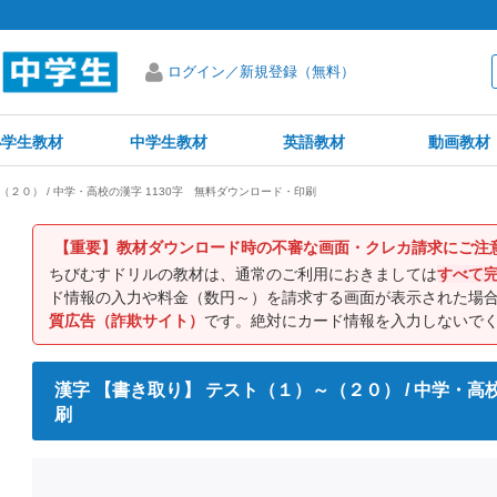
ログイン／新規登録（無料）
小学生教材
中学生教材
英語教材
動画教材
（２０） / 中学・高校の漢字 1130字 無料ダウンロード・印刷
【重要】教材ダウンロード時の不審な画面・クレカ請求にご注
ちびむすドリルの教材は、通常のご利用におきましては
すべて
ド情報の入力や料金（数円～）を請求する画面が表示された場
質広告（詐欺サイト）
です。絶対にカード情報を入力しないで
漢字 【書き取り】 テスト（１）～（２０） / 中学・高
刷