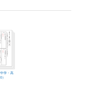
/中学・高
0）