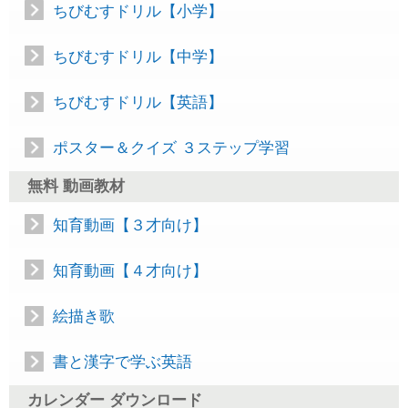
ちびむすドリル【小学】
ちびむすドリル【中学】
ちびむすドリル【英語】
ポスター＆クイズ ３ステップ学習
無料 動画教材
知育動画【３才向け】
知育動画【４才向け】
絵描き歌
書と漢字で学ぶ英語
カレンダー ダウンロード