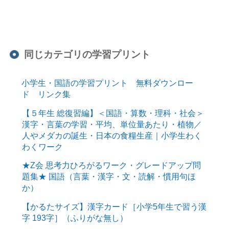
同じカテゴリの学習プリント
小学生・国語の学習プリント 無料ダウンロー
ド リンク集
【５年生 総復習編】＜国語・算数・理科・社会＞
漢字・言葉の学習・平均、単位量あたり・植物／
人やメダカの誕生・日本の食糧生産｜小学生わく
わくワーク
★Z会 思考力ひろがるワーク・グレードアップ問
題集★ 国語（言葉・漢字・文・読解・慣用句ほ
か）
【かるたサイズ】漢字カード［小学5年生で習う漢
字 193字］（ふりがな無し）