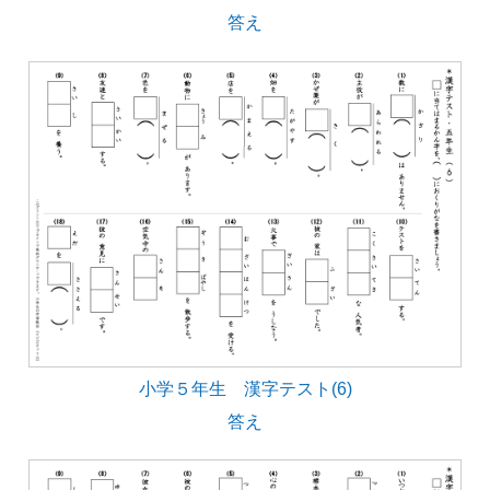
答え
小学５年生 漢字テスト(6)
答え