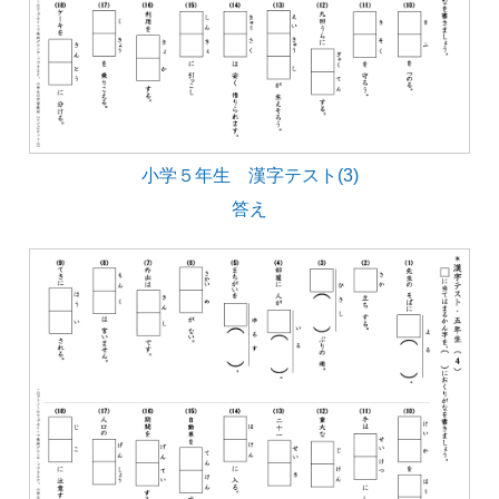
小学５年生 漢字テスト(3)
答え