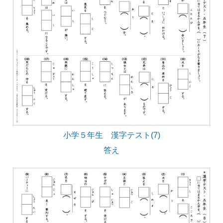
小学５年生 漢字テスト(7)
答え