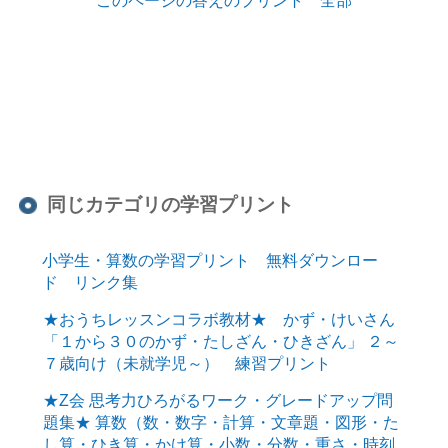
同じカテゴリの学習プリント
小学生・算数の学習プリント 無料ダウンロー
ド リンク集
★おうちレッスンコラボ教材★ かず・けいさん
「１から３０のかず・たしざん・ひきざん」 ２～
７歳向け（未就学児～） 練習プリント
★Z会 思考力ひろがるワーク・グレードアップ問
題集★ 算数（数・数字・計算・文章題・図形・た
し算・ひき算・かけ算・小数・分数・重さ・時刻