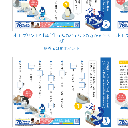
小１ プリント?【漢字】うみのどうぶつの なかまたち
小１ 
‐①
解答＆ほめポイント