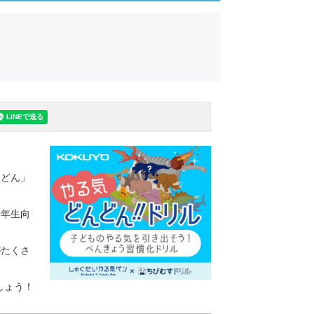
んどん」
１年生向
がたくさ
しょう！