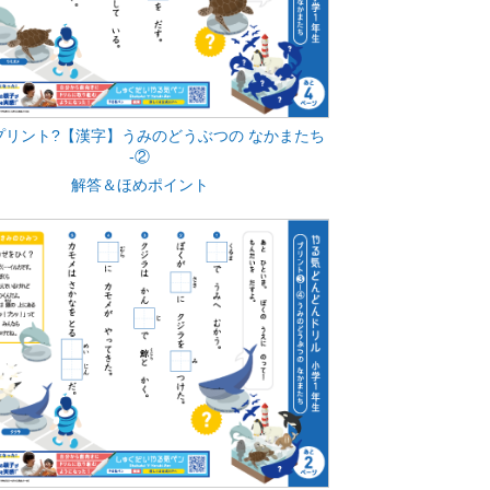
プリント?【漢字】うみのどうぶつの なかまたち
‐②
解答＆ほめポイント