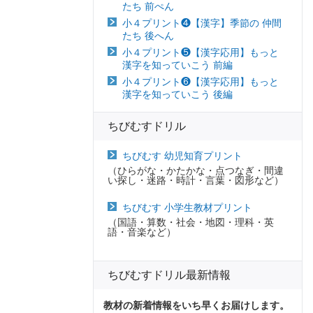
たち 前ぺん
小４プリント❹【漢字】季節の 仲間
たち 後へん
小４プリント❺【漢字応用】もっと
漢字を知っていこう 前編
小４プリント❻【漢字応用】もっと
漢字を知っていこう 後編
ちびむすドリル
ちびむす 幼児知育プリント
（ひらがな・かたかな・点つなぎ・間違
い探し・迷路・時計・言葉・図形など）
ちびむす 小学生教材プリント
（国語・算数・社会・地図・理科・英
語・音楽など）
ちびむすドリル最新情報
教材の新着情報をいち早くお届けします。