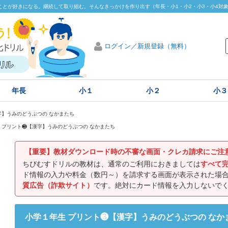
とが好きになる。継続して取り組む。そんなきっかけを作り出す（年長・小1・小2・小3・小4対
ログイン／新規登録（無料）
年長
小１
小２
小３
字】うみのどうぶつの なかまたち
 プリント❸【漢字】うみのどうぶつの なかまたち
【重要】教材ダウンロード時の不審な画面・クレカ請求にご注
ちびむすドリルの教材は、通常のご利用におきましては
すべて
ド情報の入力や料金（数円～）を請求する画面が表示された場
質広告（詐欺サイト）
です。絶対にカード情報を入力しないで
小学１年生 プリント❸【漢字】うみのどうぶつの なか