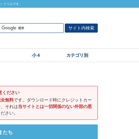
象）ドリルです。
小４
カテゴリ別
意ください
完全無料
です。ダウンロード時にクレジットカー
合、それは
当サイトとは一切関係のない外部の悪
ください。
またち