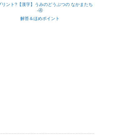
プリント?【漢字】うみのどうぶつの なかまたち
‐④
解答＆ほめポイント