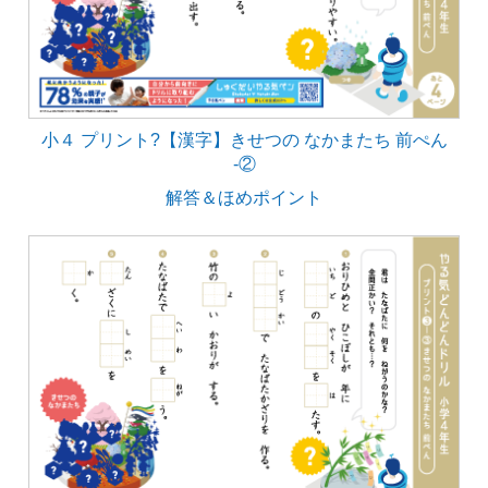
小４ プリント?【漢字】きせつの なかまたち 前ぺん
‐②
解答＆ほめポイント