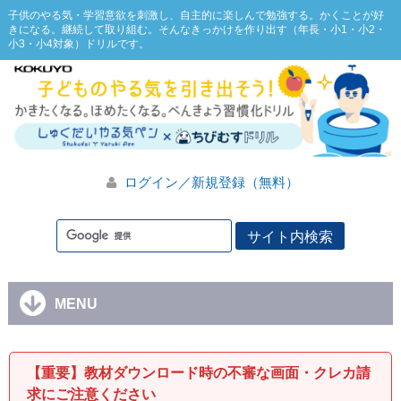
子供のやる気・学習意欲を刺激し、自主的に楽しんで勉強する。かくことが好
きになる。継続して取り組む。そんなきっかけを作り出す（年長・小1・小2・
小3・小4対象）ドリルです。
ログイン／新規登録（無料）
MENU
【重要】教材ダウンロード時の不審な画面・クレカ請
求にご注意ください