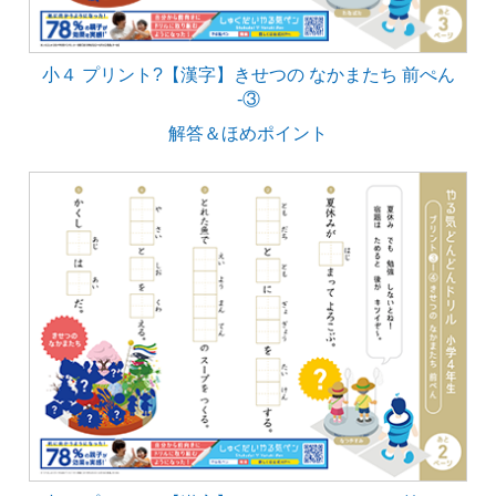
小４ プリント?【漢字】きせつの なかまたち 前ぺん
‐③
解答＆ほめポイント