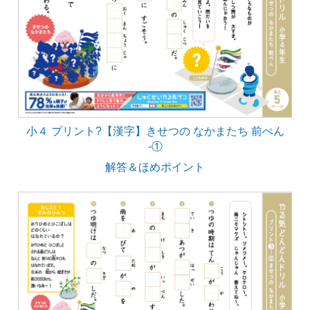
小４ プリント?【漢字】きせつの なかまたち 前ぺん
‐①
解答＆ほめポイント