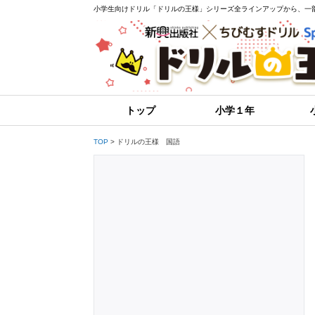
小学生向けドリル「ドリルの王様」シリーズ全ラインアップから、一
トップ
小学１年
ドリルの王様 国語
TOP