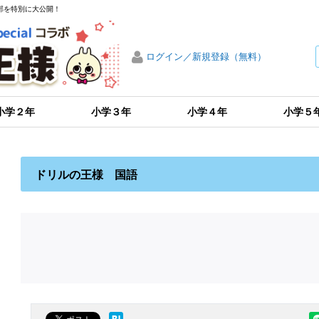
部を特別に大公開！
ログイン／新規登録（無料）
小学２年
小学３年
小学４年
小学５
ドリルの王様 国語