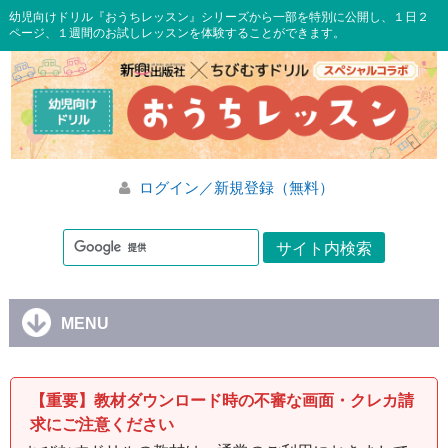
幼児向けドリル『おうちレッスン』シリーズから一部を特別に公開し、１日２
ページ、１週間のお試しレッスンを体験することができます。
ログイン／新規登録（無料）
MENU
【重要】教材ダウンロード時の不審な画面・クレカ請
求にご注意ください