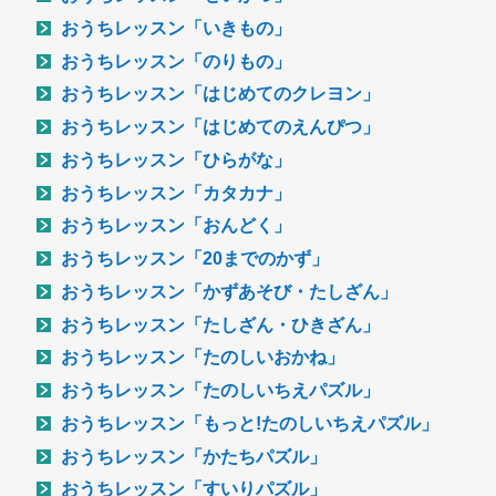
おうちレッスン「いきもの」
おうちレッスン「のりもの」
おうちレッスン「はじめてのクレヨン」
おうちレッスン「はじめてのえんぴつ」
おうちレッスン「ひらがな」
おうちレッスン「カタカナ」
おうちレッスン「おんどく」
おうちレッスン「20までのかず」
おうちレッスン「かずあそび・たしざん」
おうちレッスン「たしざん・ひきざん」
おうちレッスン「たのしいおかね」
おうちレッスン「たのしいちえパズル」
おうちレッスン「もっと!たのしいちえパズル」
おうちレッスン「かたちパズル」
おうちレッスン「すいりパズル」