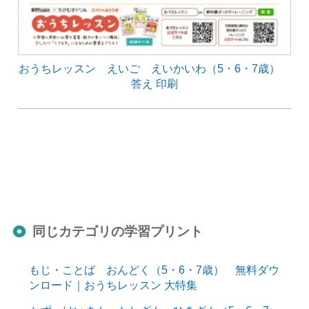
おうちレッスン えいご えいかいわ（5・6・7歳）
答え 印刷
同じカテゴリの学習プリント
もじ・ことば おんどく（5・6・7歳） 無料ダウ
ンロード｜おうちレッスン 大特集