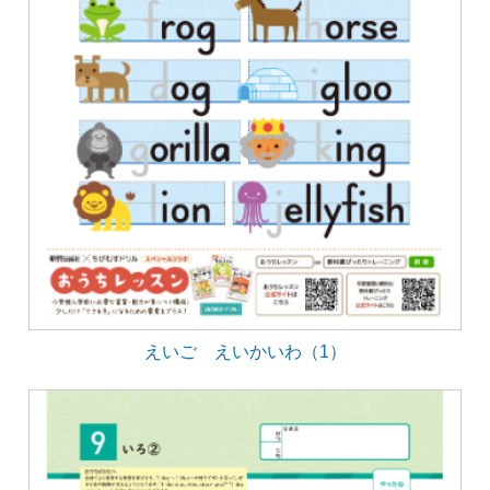
えいご えいかいわ（1）