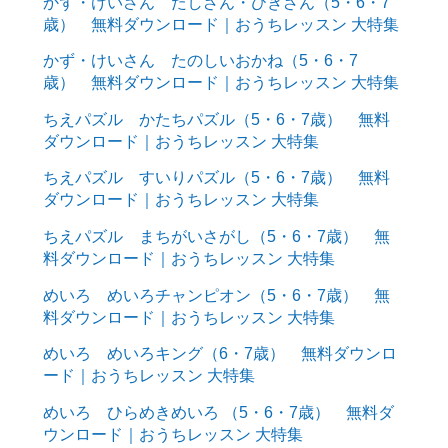
かず・けいさん たしざん・ひきざん（5・6・7
歳） 無料ダウンロード｜おうちレッスン 大特集
かず・けいさん たのしいおかね（5・6・7
歳） 無料ダウンロード｜おうちレッスン 大特集
ちえパズル かたちパズル（5・6・7歳） 無料
ダウンロード｜おうちレッスン 大特集
ちえパズル すいりパズル（5・6・7歳） 無料
ダウンロード｜おうちレッスン 大特集
ちえパズル まちがいさがし（5・6・7歳） 無
料ダウンロード｜おうちレッスン 大特集
めいろ めいろチャンピオン（5・6・7歳） 無
料ダウンロード｜おうちレッスン 大特集
めいろ めいろキング（6・7歳） 無料ダウンロ
ード｜おうちレッスン 大特集
めいろ ひらめきめいろ （5・6・7歳） 無料ダ
ウンロード｜おうちレッスン 大特集