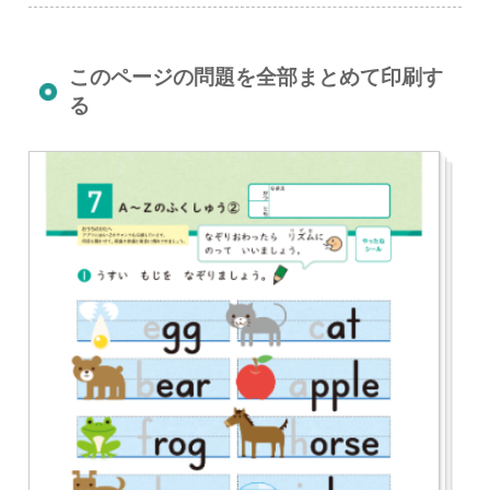
このページの問題を全部まとめて印刷す
る