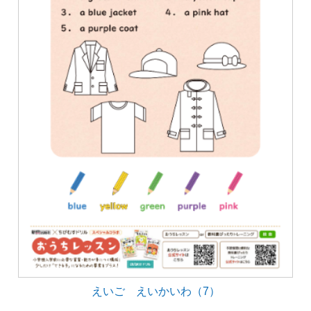
えいご えいかいわ（7）