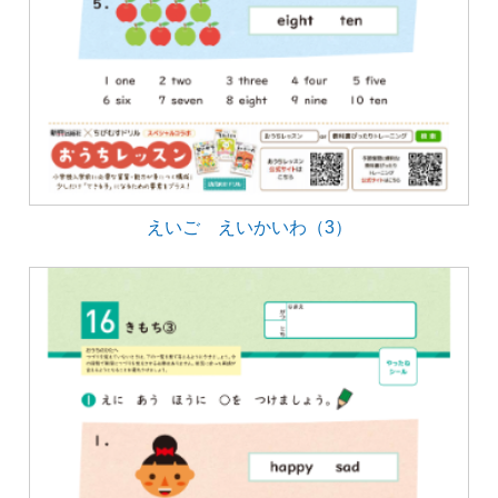
えいご えいかいわ（3）