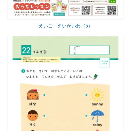
えいご えいかいわ（5）