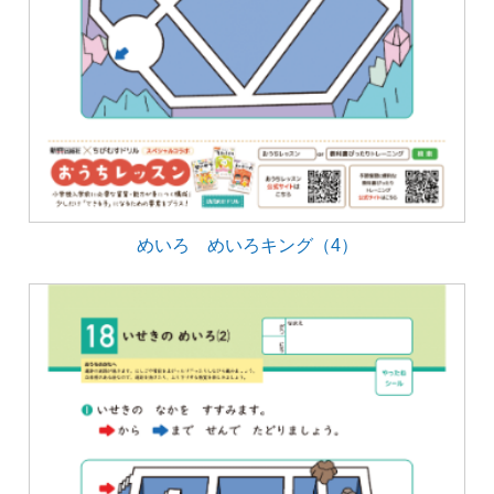
めいろ めいろキング（4）