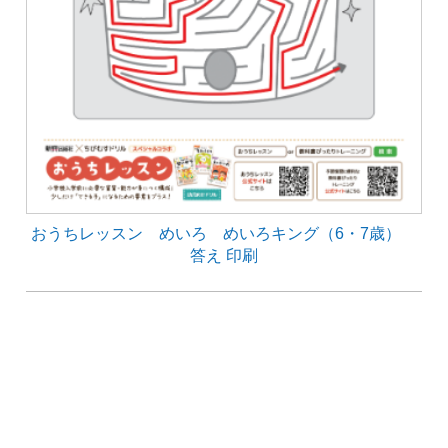
おうちレッスン めいろ めいろキング（6・7歳）
答え 印刷