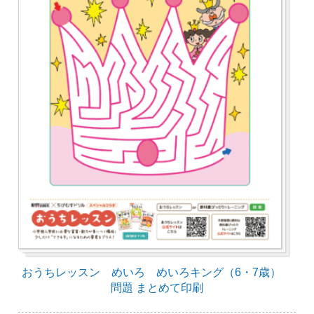
おうちレッスン めいろ めいろキング（6・7歳）
問題 まとめて印刷