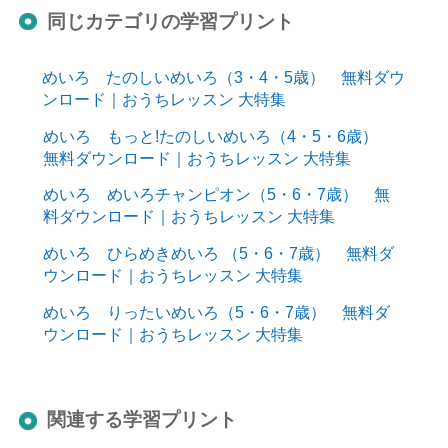
同じカテゴリの学習プリント
めいろ たのしいめいろ（3・4・5歳） 無料ダウ
ンロード｜おうちレッスン 大特集
めいろ もっと!たのしいめいろ（4・5・6歳）
無料ダウンロード｜おうちレッスン 大特集
めいろ めいろチャンピオン（5・6・7歳） 無
料ダウンロード｜おうちレッスン 大特集
めいろ ひらめきめいろ （5・6・7歳） 無料ダ
ウンロード｜おうちレッスン 大特集
めいろ りったいめいろ（5・6・7歳） 無料ダ
ウンロード｜おうちレッスン 大特集
関連する学習プリント