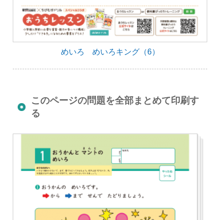
めいろ めいろキング（6）
このページの問題を全部まとめて印刷す
る