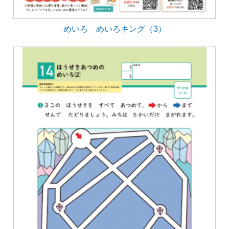
めいろ めいろキング（3）