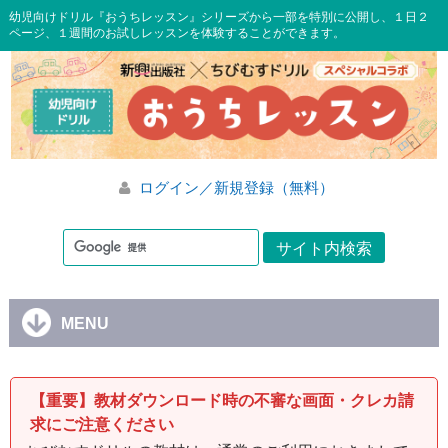
幼児向けドリル『おうちレッスン』シリーズから一部を特別に公開し、１日２
ページ、１週間のお試しレッスンを体験することができます。
ログイン／新規登録（無料）
MENU
【重要】教材ダウンロード時の不審な画面・クレカ請
求にご注意ください