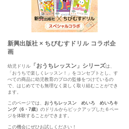
新興出版社 × ちびむすドリル コラボ企
画
「おうちレッスン」シリーズ
幼児ドリル
は、
「おうちで楽しくレッスン！」をコンセプトとし、す
べての商品に幼児教育のプロの監修をつけているの
で、はじめてでも無理なく楽しく取り組むことができ
ます。
このページでは、
おうちレッスン めいろ めいろキ
ング（6・7歳）
のドリルからピックアップした６ペー
ジを体験することができます。
この機会にぜひお試しください！