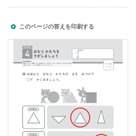
このページの答えを印刷する