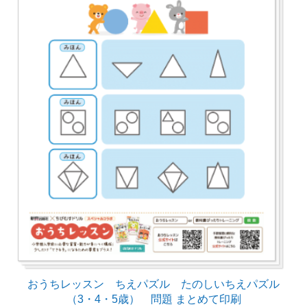
おうちレッスン ちえパズル たのしいちえパズル
（3・4・5歳） 問題 まとめて印刷