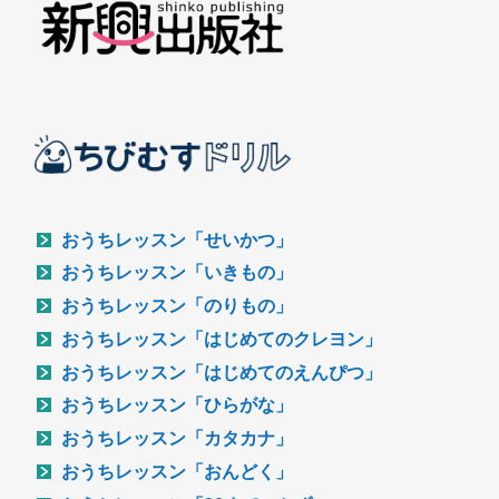
おうちレッスン「せいかつ」
おうちレッスン「いきもの」
おうちレッスン「のりもの」
おうちレッスン「はじめてのクレヨン」
おうちレッスン「はじめてのえんぴつ」
おうちレッスン「ひらがな」
おうちレッスン「カタカナ」
おうちレッスン「おんどく」