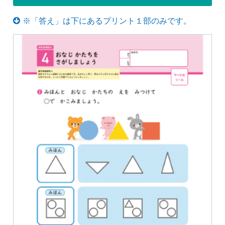
※「答え」は下にあるプリント１部のみです。