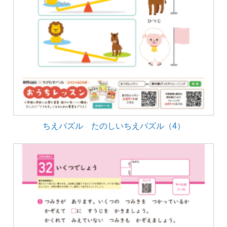
ちえパズル たのしいちえパズル（4）