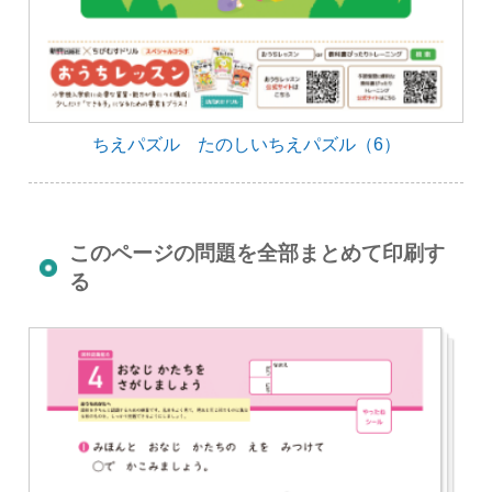
ちえパズル たのしいちえパズル（6）
このページの問題を全部まとめて印刷す
る