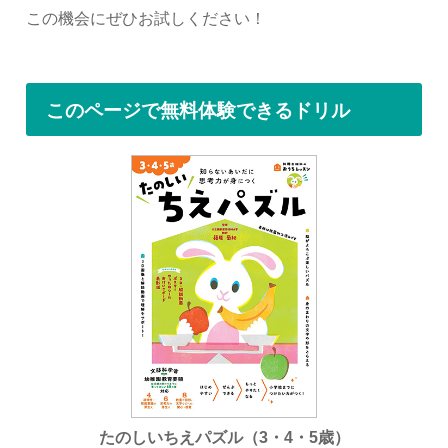
この機会にぜひお試しください！
このページで無料体験できるドリル
たのしいちえパズル（3・4・5歳）