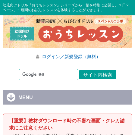
幼児向けドリル『おうちレッスン』シリーズから一部を特別に公開し、１日２
ページ、１週間のお試しレッスンを体験することができます。
ログイン／新規登録（無料）
MENU
【重要】教材ダウンロード時の不審な画面・クレカ請
求にご注意ください