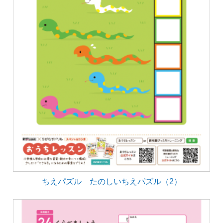
ちえパズル たのしいちえパズル（2）