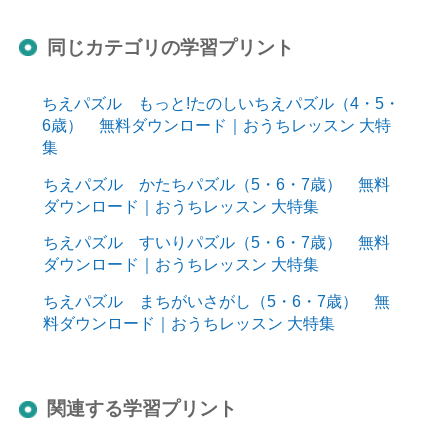
同じカテゴリの学習プリント
ちえパズル もっと!たのしいちえパズル（4・5・
6歳） 無料ダウンロード｜おうちレッスン 大特
集
ちえパズル かたちパズル（5・6・7歳） 無料
ダウンロード｜おうちレッスン 大特集
ちえパズル すいりパズル（5・6・7歳） 無料
ダウンロード｜おうちレッスン 大特集
ちえパズル まちがいさがし（5・6・7歳） 無
料ダウンロード｜おうちレッスン 大特集
関連する学習プリント