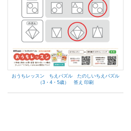
おうちレッスン ちえパズル たのしいちえパズル
（3・4・5歳） 答え 印刷