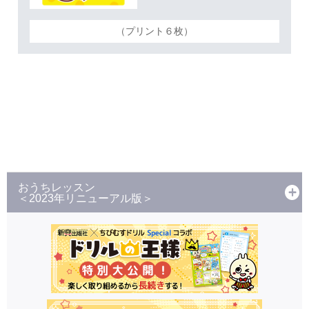
（プリント６枚）
おうちレッスン
＜2023年リニューアル版＞