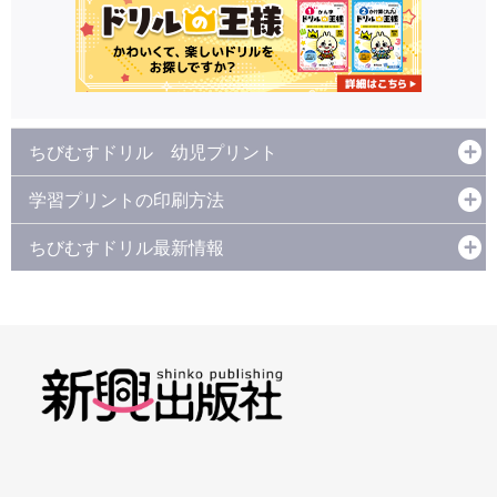
ちびむすドリル 幼児プリント
学習プリントの印刷方法
ちびむすドリル最新情報