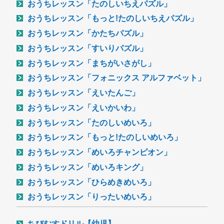
おうちレッスン「たのしいちえパズル」
おうちレッスン「もっと!たのしいちえパズル」
おうちレッスン「かたちパズル」
おうちレッスン「すいりパズル」
おうちレッスン「まちがいさがし」
おうちレッスン「フォニックス アルファベット」
おうちレッスン「えいたんご」
おうちレッスン「えいかいわ」
おうちレッスン「たのしいめいろ」
おうちレッスン「もっと!たのしいめいろ」
おうちレッスン「めいろチャンピオン」
おうちレッスン「めいろキング」
おうちレッスン「ひらめきめいろ」
おうちレッスン「りったいめいろ」
ちびむすドリル【幼児】