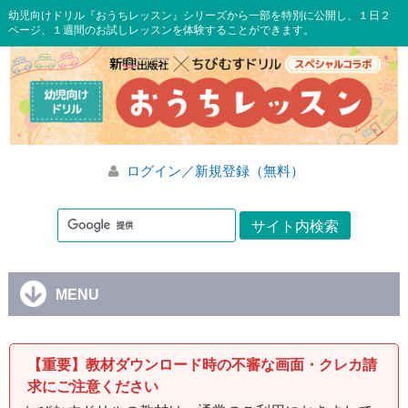
幼児向けドリル『おうちレッスン』シリーズから一部を特別に公開し、１日２
ページ、１週間のお試しレッスンを体験することができます。
ログイン／新規登録（無料）
MENU
【重要】教材ダウンロード時の不審な画面・クレカ請
求にご注意ください