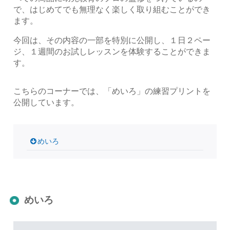
で、はじめてでも無理なく楽しく取り組むことができ
ます。
今回は、その内容の一部を特別に公開し、１日２ペー
ジ、１週間のお試しレッスンを体験することができま
す。
こちらのコーナーでは、「めいろ」の練習プリントを
公開しています。
めいろ
めいろ