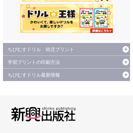
ちびむすドリル 幼児プリント
学習プリントの印刷方法
ちびむすドリル最新情報