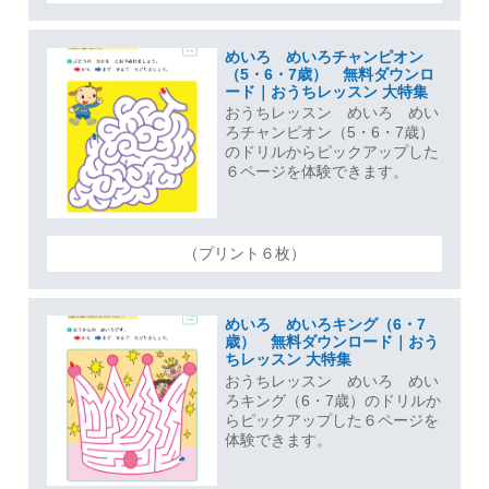
めいろ めいろチャンピオン
（5・6・7歳） 無料ダウンロ
ード｜おうちレッスン 大特集
おうちレッスン めいろ めい
ろチャンピオン（5・6・7歳）
のドリルからピックアップした
６ページを体験できます。
（プリント６枚）
めいろ めいろキング（6・7
歳） 無料ダウンロード｜おう
ちレッスン 大特集
おうちレッスン めいろ めい
ろキング（6・7歳）のドリルか
らピックアップした６ページを
体験できます。