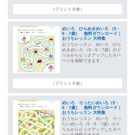
（プリント６枚）
めいろ ひらめきめいろ （5・
6・7歳） 無料ダウンロード｜
おうちレッスン 大特集
おうちレッスン めいろ ひら
めきめいろ （5・6・7歳）のド
リルからピックアップした６ペ
ージを体験できます。
（プリント６枚）
めいろ りったいめいろ（5・
6・7歳） 無料ダウンロード｜
おうちレッスン 大特集
おうちレッスン めいろ りっ
たいめいろ（5・6・7歳）のド
リルからピックアップした６ペ
ージを体験できます。