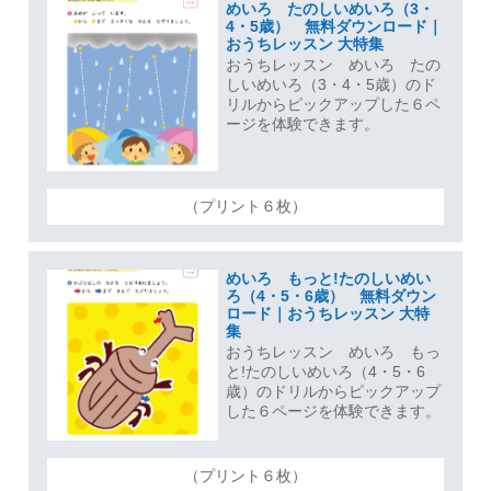
めいろ たのしいめいろ（3・
4・5歳） 無料ダウンロード｜
おうちレッスン 大特集
おうちレッスン めいろ たの
しいめいろ（3・4・5歳）のド
リルからピックアップした６ペ
ージを体験できます。
（プリント６枚）
めいろ もっと!たのしいめい
ろ（4・5・6歳） 無料ダウン
ロード｜おうちレッスン 大特
集
おうちレッスン めいろ もっ
と!たのしいめいろ（4・5・6
歳）のドリルからピックアップ
した６ページを体験できます。
（プリント６枚）