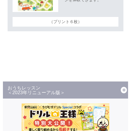
（プリント６枚）
おうちレッスン
＜2023年リニューアル版＞