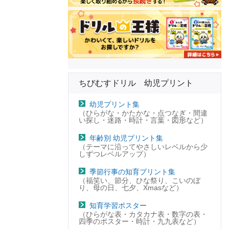
ちびむすドリル 幼児プリント
幼児プリント集
（ひらがな・かたかな・点つなぎ・間違
い探し・迷路・時計・言葉・図形など）
年齢別 幼児プリント集
（テーマに沿ってやさしいレベルから少
しずつレベルアップ）
季節行事の知育プリント集
（福笑い、節分、ひな祭り、こいのぼ
り、母の日、七夕、Xmasなど）
知育学習ポスター
（ひらがな表・カタカナ表・数字の表・
四季のポスター・時計・九九表など）