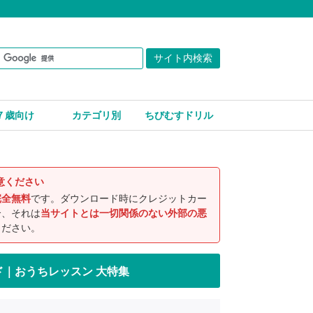
７歳向け
カテゴリ別
ちびむすドリル
意ください
完全無料
です。ダウンロード時にクレジットカー
合、それは
当サイトとは一切関係のない外部の悪
ください。
ド｜おうちレッスン 大特集