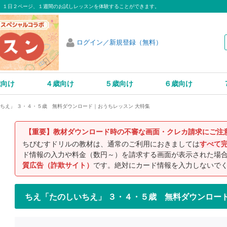
、１日２ページ、１週間のお試しレッスンを体験することができます。
ログイン／新規登録（無料）
歳向け
４歳向け
５歳向け
６歳向け
ちえ」 ３・４・５歳 無料ダウンロード｜おうちレッスン 大特集
【重要】教材ダウンロード時の不審な画面・クレカ請求にご注
ちびむすドリルの教材は、通常のご利用におきましては
すべて
ド情報の入力や料金（数円～）を請求する画面が表示された場
質広告（詐欺サイト）
です。絶対にカード情報を入力しないで
ちえ「たのしいちえ」 ３・４・５歳 無料ダウンロー