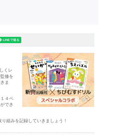
しくレ
の監修を
できま
、１４ペ
とができ
取り組みを記録していきましょう！