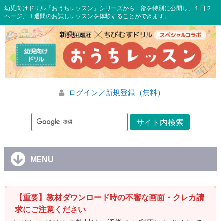
幼児向けドリル『おうちレッスン』シリーズから一部を特別に公開し、１日２
ページ、１週間のお試しレッスンを体験することができます。
ログイン／新規登録（無料）
MENU
【重要】教材ダウンロード時の不審な画面・クレカ請
求にご注意ください