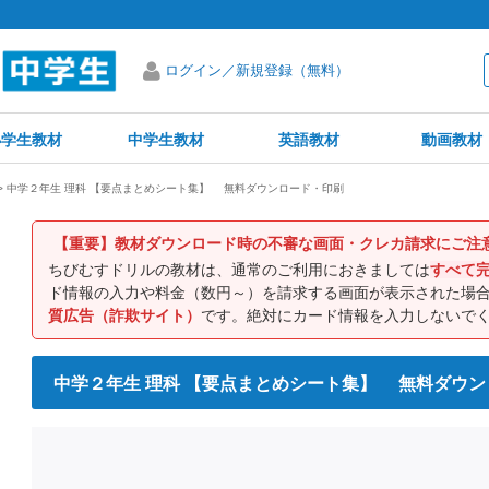
ログイン／新規登録（無料）
小学生教材
中学生教材
英語教材
動画教材
中学２年生 理科 【要点まとめシート集】 無料ダウンロード・印刷
【重要】教材ダウンロード時の不審な画面・クレカ請求にご注
ちびむすドリルの教材は、通常のご利用におきましては
すべて
ド情報の入力や料金（数円～）を請求する画面が表示された場
質広告（詐欺サイト）
です。絶対にカード情報を入力しないで
中学２年生 理科 【要点まとめシート集】 無料ダウ