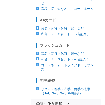
ど）
音程（長・短など）、コードネーム
A4カード
音名・音符・休符・記号など
和音（２・３音、ト・へ音記号）
フラッシュカード
音名・音符・休符・記号など
和音（２・３音、ト・へ音記号）
コードネーム（トライアド・セブン
ス）
初見練習
リズム・右手・左手・両手の楽譜
（4/4、3/4、2/4、6/8拍子）
学習に使う用紙・ノート