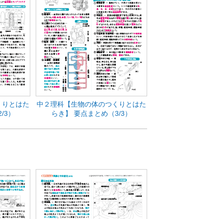
くりとはた
中２理科【生物の体のつくりとはた
/3）
らき】 要点まとめ（3/3）