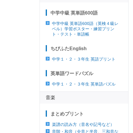
中学中級 英単語600語
中学中級 英単語600語（英検４級レ
ベル）学習ポスター・練習プリン
ト・テスト・単語帳
ちびふたEnglish
中学１・２・３年生 英語プリント
英単語ワードパズル
中学１・２・３年生 英単語パズル
音楽
まとめプリント
楽譜の読み方（音名や記号など）
音階・和音（全音と半音、三和音な