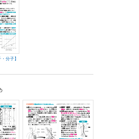
子・分子】
）
め