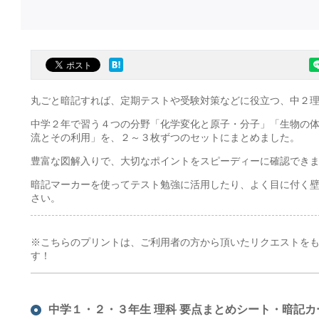
丸ごと暗記すれば、定期テストや受験対策などに役立つ、中２
中学２年で習う４つの分野「化学変化と原子・分子」「生物の
流とその利用」を、２～３枚ずつのセットにまとめました。
豊富な図解入りで、大切なポイントをスピーディーに確認でき
暗記マーカーを使ってテスト勉強に活用したり、よく目に付く
さい。
※こちらのプリントは、ご利用者の方から頂いたリクエストを
す！
中学１・２・３年生 理科 要点まとめシート・暗記カ