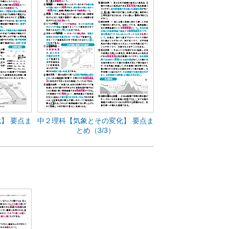
】 要点ま
中２理科【気象とその変化】 要点ま
とめ（3/3）