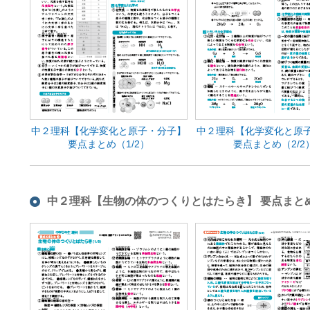
中２理科【化学変化と原子・分子】
中２理科【化学変化と原
要点まとめ（1/2）
要点まとめ（2/2
中２理科【生物の体のつくりとはたらき】 要点まと