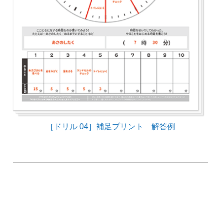
［ドリル 04］補足プリント 解答例