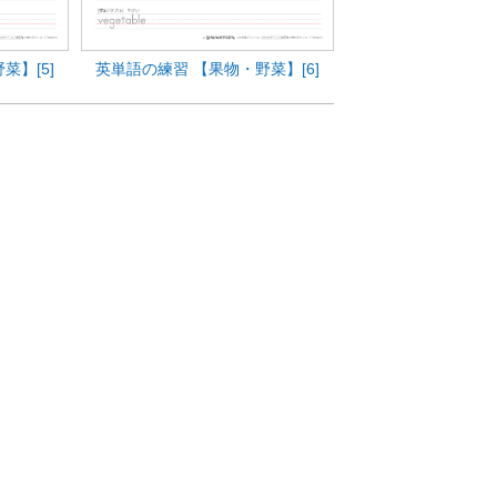
菜】[5]
英単語の練習 【果物・野菜】[6]