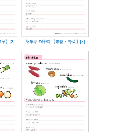
菜】[2]
英単語の練習 【果物・野菜】[3]