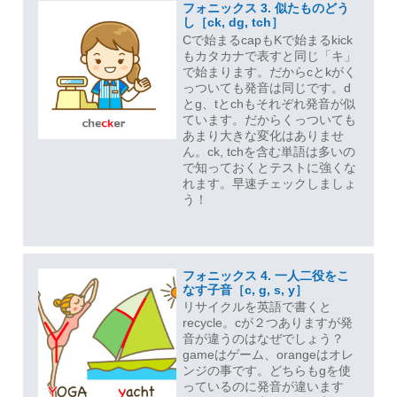
フォニックス 3. 似たものどう
し［ck, dg, tch］
Cで始まるcapもKで始まるkick
もカタカナで表すと同じ「キ」
で始まります。だからcとkがく
っついても発音は同じです。d
とg、tとchもそれぞれ発音が似
ています。だからくっついても
あまり大きな変化はありませ
ん。ck, tchを含む単語は多いの
で知っておくとテストに強くな
れます。早速チェックしましょ
う！
フォニックス 4. 一人二役をこ
なす子音［c, g, s, y］
リサイクルを英語で書くと
recycle。cが２つありますが発
音が違うのはなぜでしょう？
gameはゲーム、orangeはオレ
ンジの事です。どちらもgを使
っているのに発音が違います