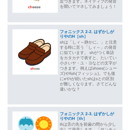
近づきます。ネイティブの発音
を聞いてマネしてみましょう！
フォニックス 2-2. はずかしが
りやのH［sh］
shは「しィ～静かに。」と注意
する時に言う「しィ～」の発音
に似ています。 shがつく単語
をカタカナで表すと、たいてい
小さいヤ・ユ・ヨなどの文字が
つきます。例えばshoes(シュー
ズ)やfish(フィッシュ)。でも後
にeやiが続いたshはsとの区別
が難しくなります。さてどんな
違いかな？
フォニックス 2-3. はずかしが
りやのH［th］
thは舌の先を前歯の間から少し
出して発音します。「サンキュ