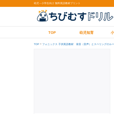
幼児～小学生向け 無料英語教材プリント
TOP
幼児知育
TOP
フォニックス 子供英語教材 発音（音声）とスペリングのルー