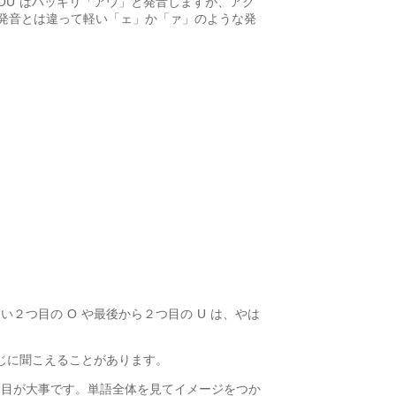
OU
はハッキリ「アウ」と発音しますが、アク
発音とは違って軽い「ェ」か「ァ」のような発
ない２つ目の
O
や最後から２つ目の
U
は、やは
じに聞こえることがあります。
は目が大事です。単語全体を見てイメージをつか