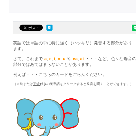
英語では単語の中に特に強く（ハッキリ）発音する部分があり
ます。
さて、これまで
a
,
e
,
i
,
o
,
u
や
ea
,
ai
・・・など、色々な母音
部分ではあてはまらないことがあります。
例えば・・・こちらのカードをごらんください。
（※絵または
下線
付きの英単語をクリックすると発音を聞くことができます。）