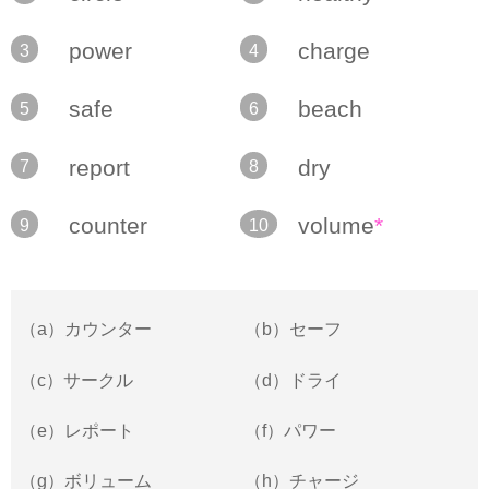
power
charge
3
4
safe
beach
5
6
report
dry
7
8
counter
volume
*
9
10
（a）カウンター
（b）セーフ
（c）サークル
（d）ドライ
（e）レポート
（f）パワー
（g）ボリューム
（h）チャージ