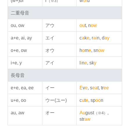
(w+)or
r
w
or
d
（※3）
二重母音
ou, ow
アウ
ou
t, n
ow
a+e, ai, ay
エイ
c
a
k
e
, r
ai
n, d
ay
o+e, ow
オウ
h
o
m
e
, sn
ow
i+e, y
アイ
l
i
n
e
, sk
y
長母音
e+e, ea, ee
イー
E
v
e
, s
ea
t, tr
ee
u+e, oo
ウー(ユー)
c
u
t
e
, sp
oo
n
au, aw
オー
Au
gust
,
（※4）
str
aw