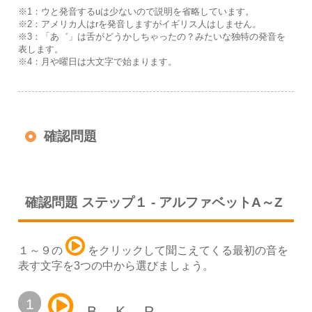
※1：ウと発音するuは少ないので説明を省略しています。
※2：アメリカ人はrを発音しますがイギリス人はしません。
※3：「あ゛」は舌がどうかしちゃったの？みたいな独特の発音を
表します。
※4：月や曜日は大文字で始まります。
確認問題
確認問題 ステップ１ - アルファベットA～Z
１～９の
をクリックして聞こえてくる最初の音を
表す文字を3つの中から選びましょう。
1
B
K
P