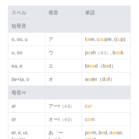
スペル
発音
単語
短母音
o, ou, u
ア
l
o
ve, c
ou
ple, (c
u
p)
u, oo
ウ
p
u
sh
, b
oo
k
（※1）
ea, e
エ
br
ea
d（b
e
d）
(w+)a, o
オ
w
a
ter（d
o
ll）
母音+r
ar
アーr
c
ar
（※2）
or
オーr
c
or
n
（※2）
er, ir, ur,
あ゛ー
p
er
m, b
ir
d, n
ur
se,