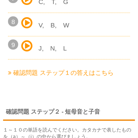
C
T
G
8
V
B
W
9
J
N
L
確認問題 ステップ１の
答えはこちら
確認問題 ステップ２ - 短母音と子音
１～１０の単語を読んでください。カタカナで表したもの
を（a）～（j）の中から選びましょう。