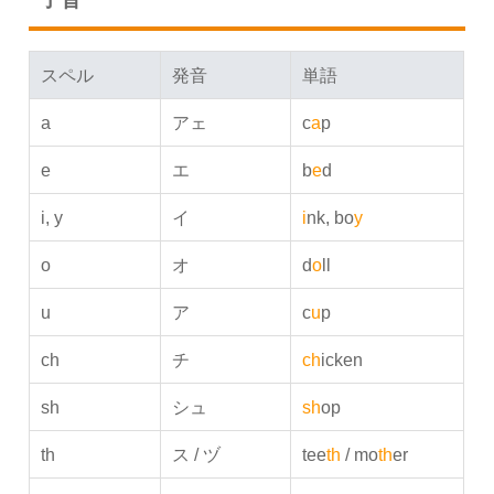
スペル
発音
単語
a
アェ
c
a
p
e
エ
b
e
d
i, y
イ
i
nk, bo
y
o
オ
d
o
ll
u
ア
c
u
p
ch
チ
ch
icken
sh
シュ
sh
op
th
ス / ヅ
tee
th
/ mo
th
er