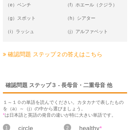
（e）ベンチ
（f）ホエール（クジラ）
（g）スポット
（h）シアター
（i）ラッシュ
（j）アルファベット
確認問題 ステップ２の
答えはこちら
確認問題 ステップ３ - 長母音・二重母音 他
１～１０の単語を読んでください。カタカナで表したもの
を（a）～（j）の中から選びましょう。
*
は日本語と英語の発音の違いが特に大きい単語です。
circle
healthy
*
1
2