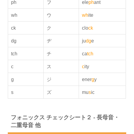
ph
フ
ele
ph
ant
wh
ウ
wh
ite
ck
ク
clo
ck
dg
ヂ
ju
dg
e
tch
チ
ca
tch
c
ス
c
ity
g
ジ
ener
g
y
s
ズ
mu
s
ic
フォニックス チェックシート２ - 長母音・
二重母音 他