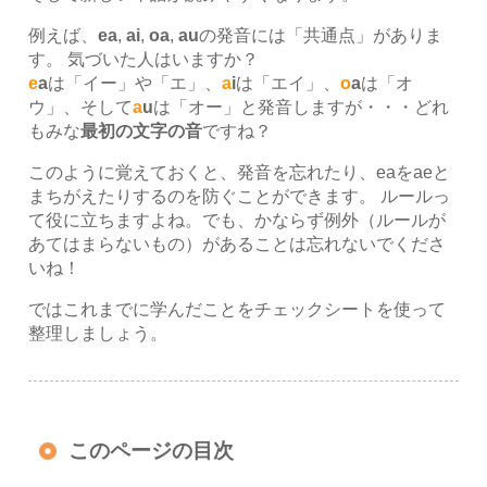
例えば、
ea
,
ai
,
oa
,
au
の発音には「共通点」がありま
す。 気づいた人はいますか？
e
a
は「イー」や「エ」、
a
i
は「エイ」、
o
a
は「オ
ウ」、そして
a
u
は「オー」と発音しますが・・・どれ
もみな
最初の文字の音
ですね？
このように覚えておくと、発音を忘れたり、eaをaeと
まちがえたりするのを防ぐことができます。 ルールっ
て役に立ちますよね。でも、かならず例外（ルールが
あてはまらないもの）があることは忘れないでくださ
いね！
ではこれまでに学んだことをチェックシートを使って
整理しましょう。
このページの目次