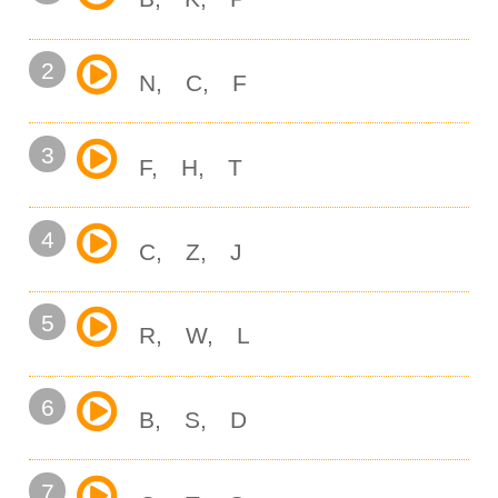
2
N
C
F
3
F
H
T
4
C
Z
J
5
R
W
L
6
B
S
D
7