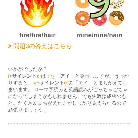
fire
/tire
/hair
mine
/nine
/nain
問題3の
答えはこちら
いかがでしたか？
i
+
サイレント
e
は
i
を「アイ」と発音しますが、うっか
りすると、
a
+
サイレント
e
の「エイ」とまちがえてし
まいます。 ローマ字読みと英語読みがごっちゃごちゃ
になってしまうかもしれません。でも失敗は成功のも
と。たくさんまちがえた方がしっかり覚えられるので
頑張りましょう！