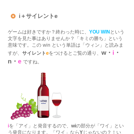
i＋サイレントe
ゲームは好きですか？終わった時に、
YOU WIN
という
文字を見た事はありませんか？「キミの勝ち」という
意味です。この
win
という単語は「ウィン」と読みま
w・
i
・
すが、
サイレント
e
をつけるとご覧の通り、
n・
e
ですね。
i
を「アイ」と発音するので、
wi
の部分が「ワイ」とい
う発音になります。「ワイ」なら
Y
じゃないの？！い