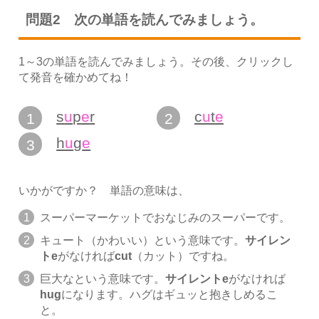
問題2 次の単語を読んでみましょう。
1～3の単語を読んでみましょう。その後、クリックし
て発音を確かめてね！
s
u
p
e
r
c
u
t
e
1
2
h
u
g
e
3
いかがですか？ 単語の意味は、
スーパーマーケットでおなじみのスーパーです。
キュート（かわいい）という意味です。
サイレン
トe
がなければ
cut
（カット）ですね。
巨大なという意味です。
サイレントe
がなければ
hug
になります。ハグはギュッと抱きしめるこ
と。