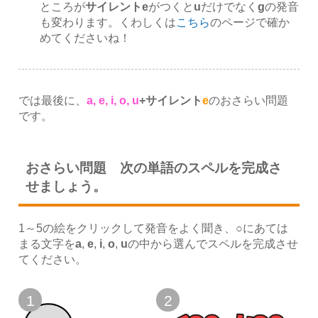
ところが
サイレントe
がつくと
u
だけでなく
g
の発音
も変わります。くわしくは
こちら
のページで確か
めてくださいね！
では最後に、
a, e, i, o, u
+サイレント
e
のおさらい問題
です。
おさらい問題 次の単語のスペルを完成さ
せましょう。
1～5の絵をクリックして発音をよく聞き、○にあては
まる文字を
a
,
e
,
i
,
o
,
u
の中から選んでスペルを完成させ
てください。
1
2