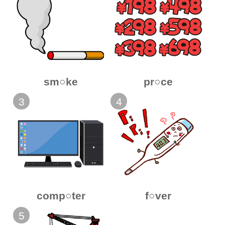
sm○ke
pr○ce
3
4
comp○ter
f○ver
5