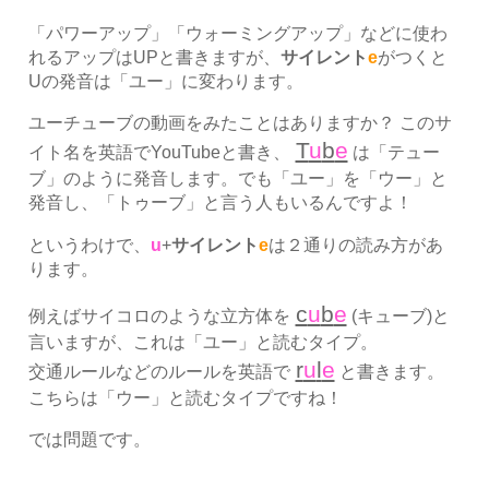
「パワーアップ」「ウォーミングアップ」などに使わ
れるアップはUPと書きますが、
サイレント
e
がつくと
Uの発音は「ユー」に変わります。
ユーチューブの動画をみたことはありますか？ このサ
T
u
b
e
イト名を英語でYouTubeと書き、
は「テュー
ブ」のように発音します。でも「ユー」を「ウー」と
発音し、「トゥーブ」と言う人もいるんですよ！
というわけで、
u
+
サイレント
e
は２通りの読み方があ
ります。
c
u
b
e
例えばサイコロのような立方体を
(キューブ)と
言いますが、これは「ユー」と読むタイプ。
r
u
l
e
交通ルールなどのルールを英語で
と書きます。
こちらは「ウー」と読むタイプですね！
では問題です。