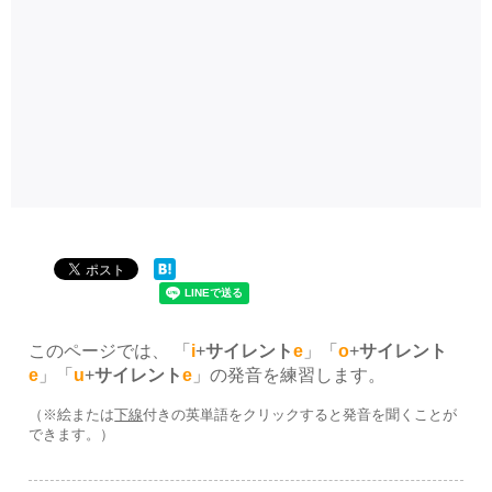
このページでは、 「
i
+
サイレント
e
」「
o
+
サイレント
e
」「
u
+
サイレント
e
」の発音を練習します。
（※絵または
下線
付きの英単語をクリックすると発音を聞くことが
できます。）