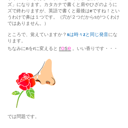
ズ」になります。カタカナで書くと肩やひざのように
ズで終わりますが、英語で書くと最後は
e
ですね！とい
うわけで鼻は１つです。（穴が２つだからsがつくわけ
ではありません。）
ところで、覚えていますか？
s
は時々
z
と同じ発音
にな
ります。
r
o
s
e
ちなみに
n
を
r
に変えると
。いい香りです・・・
では問題です。