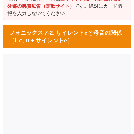
外部の悪質広告（詐欺サイト）
です。絶対にカード情
報を入力しないでください。
フォニックス 7-2. サイレントeと母音の関係
［i, o, u + サイレントe］