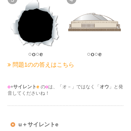
○o○e
○o○e
問題1の
の答えはこちら
o
+
サイレント
e
の
o
は、「オ－」ではなく「
オウ
」と発
音してくださいね！
u＋サイレントe