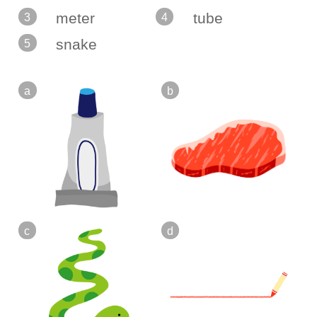
meter
tube
3
4
snake
5
a
b
c
d