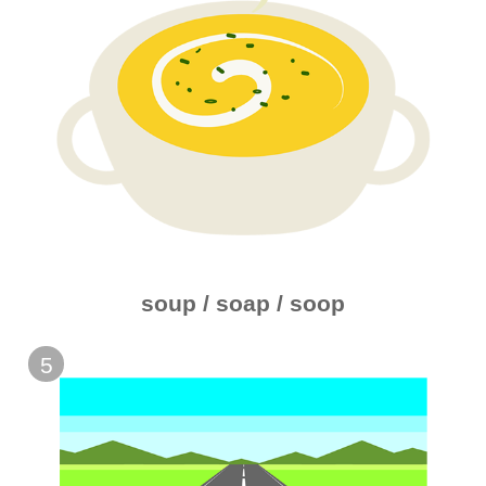
soup / soap / soop
5