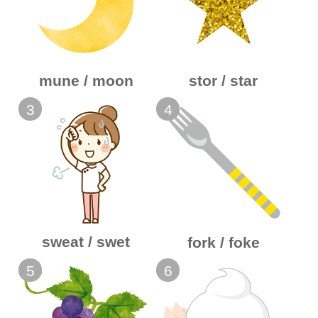
mune / moon
stor / star
3
4
sweat / swet
fork / foke
5
6