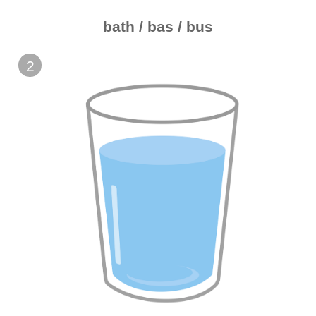
bath / bas / bus
2