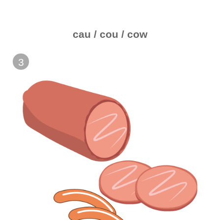
cau / cou / cow
3