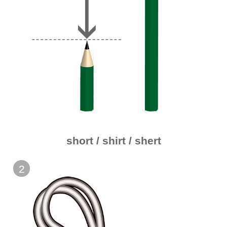
short / shirt / shert
2