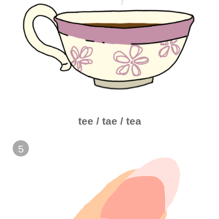
tee / tae / tea
5