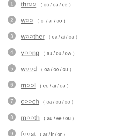
thr○○
1
（ oo / ea / ee ）
w○○
2
（ or / ar / oo ）
w○○ther
3
（ ea / ai / oa ）
y○○ng
4
（ au / ou / ow ）
w○○d
5
（ oa / oo / ou ）
m○○l
6
（ ee / ai / oa ）
c○○ch
7
（ oa / ou / oo ）
m○○th
8
（ au / ee / ou ）
f○○st
9
（ ar / ir / or ）