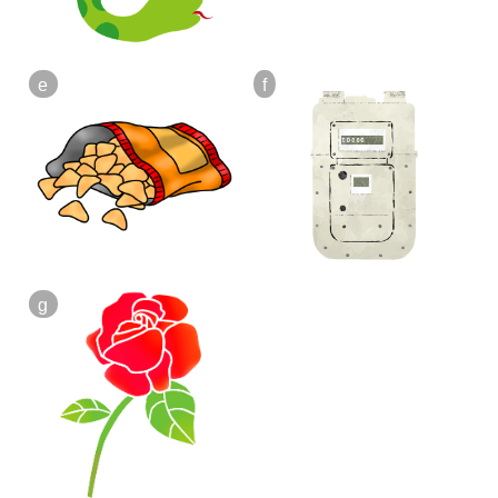
e
f
g