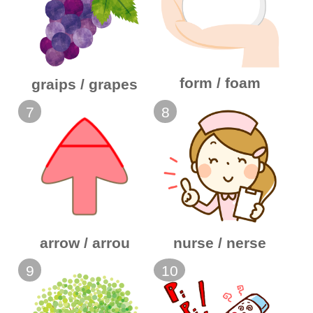
form / foam
graips / grapes
7
8
arrow / arrou
nurse / nerse
9
10