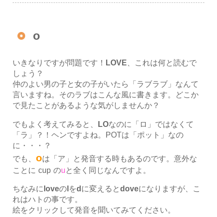
o
いきなりですが問題です！
LOVE
、これは何と読むで
しょう？
仲のよい男の子と女の子がいたら「ラブラブ」なんて
言いますね。そのラブはこんな風に書きます。どこか
で見たことがあるような気がしませんか？
でもよく考えてみると、
LO
なのに「ロ」ではなくて
「ラ」？！ヘンですよね。POTは「ポット」なの
に・・・？
o
でも、
は「ア」と発音する時もあるのです。意外な
ことに
cup
の
u
と全く同じなんですよ。
ちなみに
love
の
l
を
d
に変えると
dove
になりますが、こ
れはハトの事です。
絵をクリックして発音を聞いてみてください。