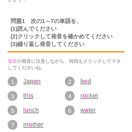
問題1 次の1～7の単語を、
(1)読んでください
(2)クリックして発音を確かめてください
(3)繰り返し発音してください
母音
の発音に注意しながら、何回もクリックしてマネ
してくださいね。
Jap
a
n
b
e
d
1
2
th
i
s
r
o
cket
3
4
l
u
nch
w
a
ter
5
6
m
o
ther
7