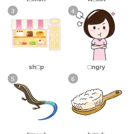
3
4
sh□p
□ngry
5
6