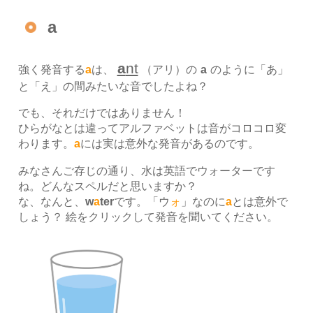
a
a
nt
強く発音する
a
は、
（アリ）の
a
のように「あ」
と「え」の間みたいな音でしたよね？
でも、それだけではありません！
ひらがなとは違ってアルファベットは音がコロコロ変
わります。
a
には実は意外な発音があるのです。
みなさんご存じの通り、水は英語でウォーターです
ね。どんなスペルだと思いますか？
な、なんと、
w
a
ter
です。「ウ
ォ
」なのに
a
とは意外で
しょう？ 絵をクリックして発音を聞いてください。