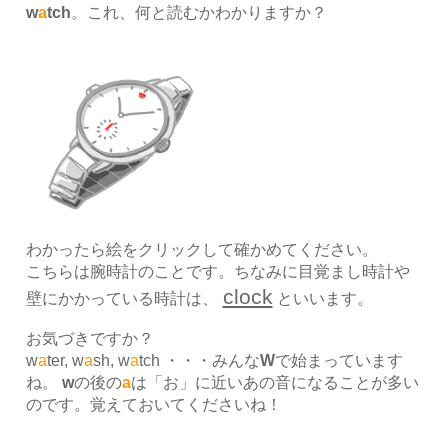
w
a
tch
。これ、何と読むかわかりますか？
わかったら絵をクリックして確かめてください。
こちらは腕時計のことです。ちなみに目覚まし時計や
clock
壁にかかっている時計は、
といいます。
お気づきですか？
w
a
ter, w
a
sh, w
a
tch ・・・みんな
W
で始まっています
ね。
w
の後の
a
は「お」に近いあの音になることが多い
のです。覚えておいてくださいね！