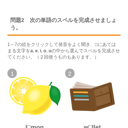
問題2 次の単語のスペルを完成させましょ
う。
1～7の絵をクリックして発音をよく聞き、□にあては
まる文字を
a
,
e
,
i
,
o
,
u
の中から選んでスペルを完成させ
てください。（２回使うものもあります。）
1
2
l□mon
w□llet