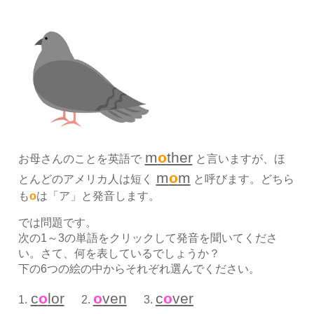
m
o
ther
お母さんのことを英語で
と言いますが、ほ
m
o
m
とんどのアメリカ人は短く
と呼びます。どちら
も
o
は「ア」と発音します。
では問題です。
次の1～3の単語をクリックして発音を聞いてくださ
い。さて、何を表しているでしょうか？
下の6つの絵の中からそれぞれ選んでください。
c
o
lor
o
ven
c
o
ver
1.
2.
3.