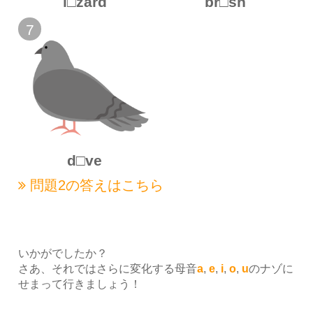
l□zard
br□sh
7
d□ve
問題2の
答えはこちら
いかがでしたか？
さあ、それではさらに変化する母音
a
,
e
,
i
,
o
,
u
のナゾに
せまって行きましょう！