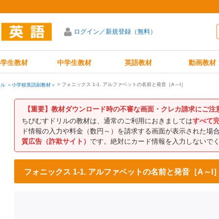
ログイン／新規登録（無料）
小学生教材
中学生教材
英語教材
動画教材
フォニックス 1-1. アルファベットの名前と発音［A～I］
ル ＜小学校英語副教材＞
【重要】教材ダウンロード時の不審な画面・クレカ請求にご注
ちびむすドリルの教材は、通常のご利用におきましては
すべて
ド情報の入力や料金（数円～）を請求する画面が表示された場
質広告（詐欺サイト）
です。絶対にカード情報を入力しないで
フォニックス 1-1. アルファベットの名前と発音［A～I