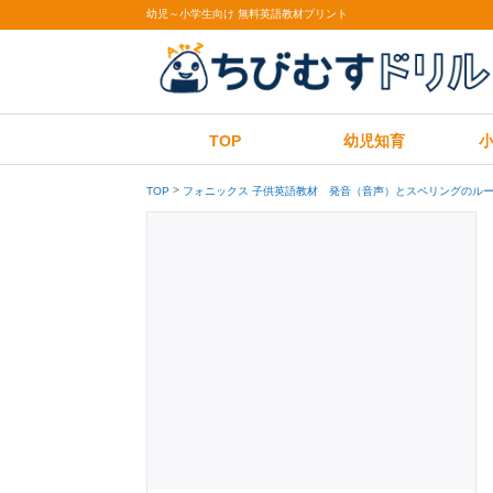
幼児～小学生向け 無料英語教材プリント
TOP
幼児知育
TOP
フォニックス 子供英語教材 発音（音声）とスペリングのルー