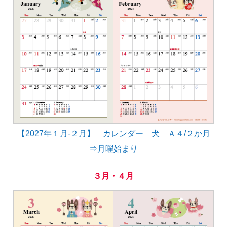
【2027年１月-２月】 カレンダー 犬 Ａ４/２か月
⇒月曜始まり
３月・４月