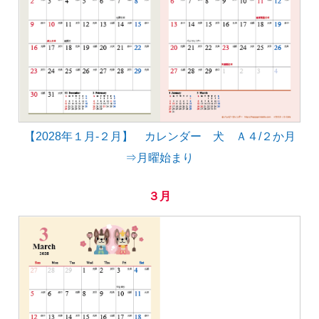
【2028年１月-２月】 カレンダー 犬 Ａ４/２か月
⇒月曜始まり
３月