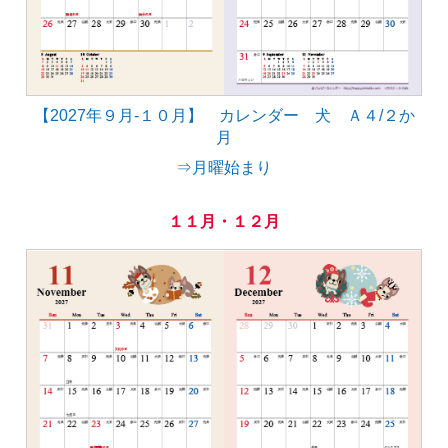
【2027年９月-１０月】 カレンダー 犬 Ａ４/２か
月
⇒月曜始まり
１１月・１２月