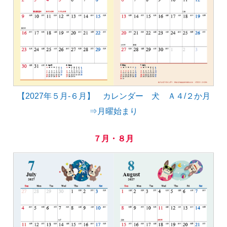
【2027年５月-６月】 カレンダー 犬 Ａ４/２か月
⇒月曜始まり
７月・８月