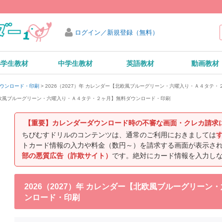
ログイン／新規登録（無料）
小学生教材
中学生教材
英語教材
動画教材
2026（2027）年 カレンダー【北欧風ブルーグリーン・六曜入り・Ａ４タテ
ダウンロード・印刷
ー【北欧風ブルーグリーン・六曜入り・Ａ４タテ・２ヶ月】無料ダウンロード・印刷
【重要】カレンダーダウンロード時の不審な画面・クレカ請求
ちびむすドリルのコンテンツは、通常のご利用におきましては
トカード情報の入力や料金（数円～）を請求する画面が表示さ
部の悪質広告（詐欺サイト）
です。絶対にカード情報を入力し
2026（2027）年 カレンダー【北欧風ブルーグリー
ンロード・印刷