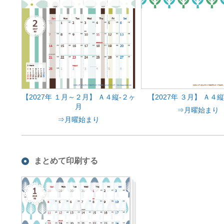
【2027年 １月～２月】 Ａ４縦-２ヶ
【2027年 ３月】 Ａ４
月
⇒月曜始まり
⇒月曜始まり
まとめて印刷する