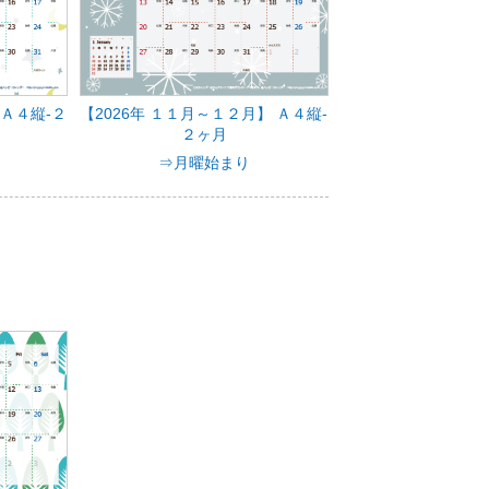
 Ａ４縦-２
【2026年 １１月～１２月】 Ａ４縦-
２ヶ月
⇒月曜始まり