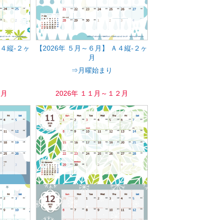
Ａ４縦-２ヶ
【2026年 ５月～６月】 Ａ４縦-２ヶ
月
⇒月曜始まり
０月
2026年 １１月～１２月