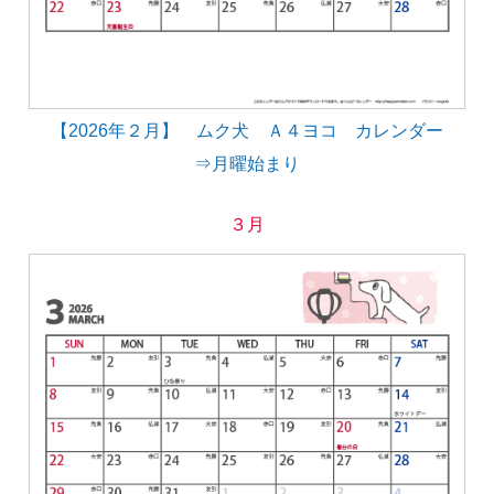
【2026年２月】 ムク犬 Ａ４ヨコ カレンダー
⇒月曜始まり
３月