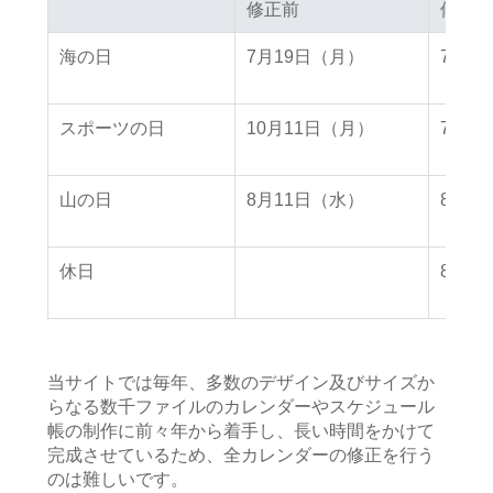
修正前
修正前
修正後
修正後
海の日
7月19日（月）
7月2
スポーツの日
10月11日（月）
7月2
山の日
8月11日（水）
8月8
休日
8月9
当サイトでは毎年、多数のデザイン及びサイズか
らなる数千ファイルのカレンダーやスケジュール
帳の制作に前々年から着手し、長い時間をかけて
完成させているため、全カレンダーの修正を行う
のは難しいです。